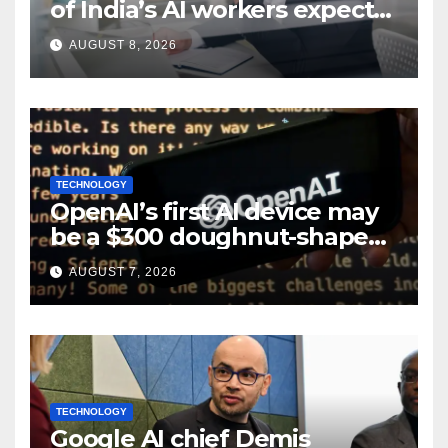
of India’s AI workers expect
layoffs
AUGUST 8, 2026
TECHNOLOGY
OpenAI’s first AI device may
be a $300 doughnut-shaped
smart speaker: Report
AUGUST 7, 2026
TECHNOLOGY
Google AI chief Demis