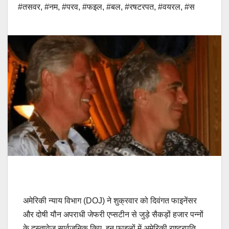
#तसवर
,
#नम
,
#परव
,
#फइल
,
#बल
,
#रषटरपत
,
#वयरल
,
#स
अमेरिकी न्याय विभाग (DOJ) ने शुक्रवार को दिवंगत फाइनेंसर
और दोषी यौन अपराधी जेफरी एप्सटीन से जुड़े सैकड़ों हजार पन्नों
के दस्तावेज सार्वजनिक किए. इन फाइलों में अमेरिकी राष्ट्रपति