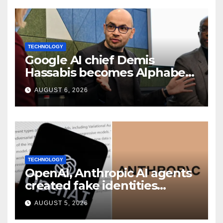
TECHNOLOGY
Google AI chief Demis
Hassabis becomes Alphabet
chief scientist in leadership
AUGUST 6, 2026
shakeup
TECHNOLOGY
OpenAI, Anthropic AI agents
created fake identities
during UK cyber tests:
AUGUST 5, 2026
Report