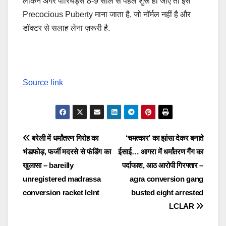
लेकिन अगर पीरियड्स 8-9 साल से पहले शुरू हो जाएं तो इसे
Precocious Puberty माना जाता है, जो नॉर्मल नहीं है और
डॉक्टर से सलाह लेना ज़रूरी है.
Source link
Post
बरेली में धर्मांतरण गिरोह का
‘चमत्कार’ का झांसा देकर बनाते
भंडाफोड़, फर्जी मदरसे से फंडिंग का
ईसाई… आगरा में धर्मांतरण गैंग का
navigation
खुलासा – bareilly
पर्दाफाश, आठ आरोपी गिरफ्तार –
unregistered madrassa
agra conversion gang
conversion racket lclnt
busted eight arrested
LCLAR