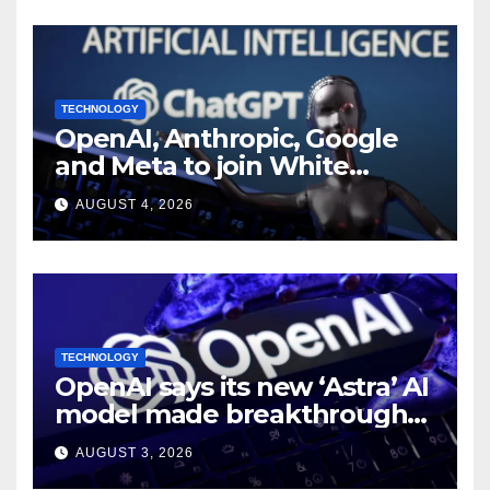
TECHNOLOGY
OpenAI, Anthropic, Google
and Meta to join White
House AI security meeting
AUGUST 4, 2026
TECHNOLOGY
OpenAI says its new ‘Astra’ AI
model made breakthroughs
in 10 math problems
AUGUST 3, 2026