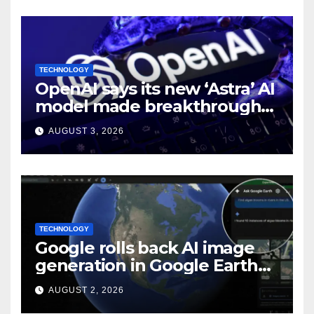
TECHNOLOGY
OpenAI says its new ‘Astra’ AI
model made breakthroughs
in 10 math problems
AUGUST 3, 2026
TECHNOLOGY
Google rolls back AI image
generation in Google Earth
over policy violations
AUGUST 2, 2026