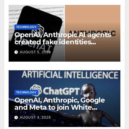
TECHNOLOGY
OpenAI, Anthropic AI agents
created fake identities
during UK cyber tests:
AUGUST 5, 2026
Report
TECHNOLOGY
OpenAI, Anthropic, Google
and Meta to join White
House AI security meeting
AUGUST 4, 2026