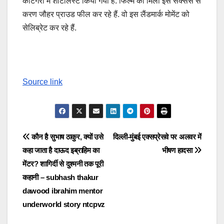
कैटिगरी में शॉर्टलिस्ट किया गया है. फिल्म को मिली इस सक्सेस से
करण जौहर प्राउड फील कर रहे हैं. वो इस लैंडमार्क मोमेंट को
सेलिब्रेट कर रहे हैं.
Source link
Post
कौन है सुभाष ठाकुर, क्यों उसे
दिल्ली-मुंबई एक्सप्रेसवे पर अलवर में
कहा जाता है दाऊद इब्राहिम का
भीषण हादसा
navigation
मेंटर? शागिर्दी से दुश्मनी तक पूरी
कहानी – subhash thakur
dawood ibrahim mentor
underworld story ntcpvz