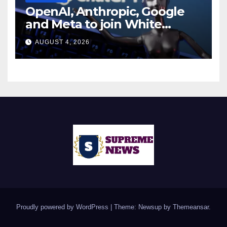
OpenAI, Anthropic, Google
and Meta to join White
House AI security meeting
AUGUST 4, 2026
Proudly powered by WordPress
|
Theme: Newsup by
Themeansar
.