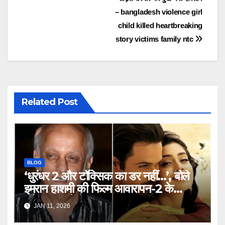
– bangladesh violence girl
child killed heartbreaking
story victims family ntc
Related Post
BLOG
‘धुरंधर 2 और टॉक्सिक का डर नहीं…’, बोले
इमरान हाशमी की फिल्म आवारापन-2 के
प्रोड्यूसर मुकेश भट्ट – Mukesh
JAN 11, 2026
Bhatt on Emraan Hashmi