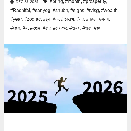
#bring
,
#month
,
#prosperity
,
DEC 23, 2025
#Rashifal
,
#sanyog
,
#shubh
,
#signs
,
#tvisg
,
#wealth
,
#year
,
#zodiac
,
#इन
,
#क
,
#दरलभ
,
#नए
,
#पहल
,
#बनग
,
#महन
,
#य
,
#रशय
,
#लए
,
#लभकर
,
#सयग
,
#सल
,
#हग