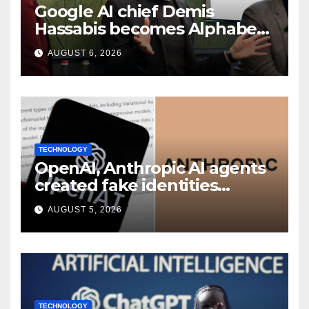
Google AI chief Demis
Hassabis becomes Alphabet
chief scientist in leadership
AUGUST 6, 2026
shakeup
TECHNOLOGY
OpenAI, Anthropic AI agents
created fake identities
during UK cyber tests:
AUGUST 5, 2026
Report
TECHNOLOGY