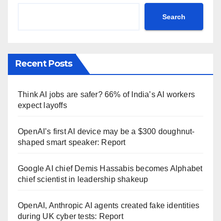
Search
Recent Posts
Think AI jobs are safer? 66% of India’s AI workers
expect layoffs
OpenAI’s first AI device may be a $300 doughnut-
shaped smart speaker: Report
Google AI chief Demis Hassabis becomes Alphabet
chief scientist in leadership shakeup
OpenAI, Anthropic AI agents created fake identities
during UK cyber tests: Report