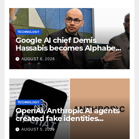
TECHNOLOGY
Google AI chief Demis
Hassabis becomes Alphabet
chief scientist in leadership
AUGUST 6, 2026
shakeup
TECHNOLOGY
OpenAI, Anthropic AI agents
created fake identities
during UK cyber tests:
AUGUST 5, 2026
Report