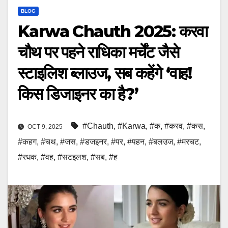
BLOG
Karwa Chauth 2025: करवा
चौथ पर पहने राधिका मर्चेंट जैसे
स्टाइलिश ब्लाउज, सब कहेंगे ‘वाह!
किस डिजाइनर का है?’
#Chauth
,
#Karwa
,
#क
,
#करव
,
#कस
,
OCT 9, 2025
#कहग
,
#चथ
,
#जस
,
#डजइनर
,
#पर
,
#पहन
,
#बलउज
,
#मरचट
,
#रधक
,
#वह
,
#सटइलश
,
#सब
,
#ह