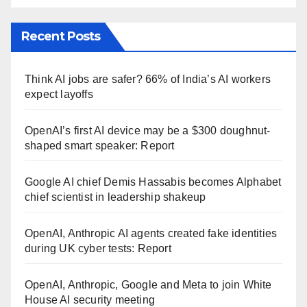
Recent Posts
Think AI jobs are safer? 66% of India’s AI workers
expect layoffs
OpenAI’s first AI device may be a $300 doughnut-
shaped smart speaker: Report
Google AI chief Demis Hassabis becomes Alphabet
chief scientist in leadership shakeup
OpenAI, Anthropic AI agents created fake identities
during UK cyber tests: Report
OpenAI, Anthropic, Google and Meta to join White
House AI security meeting