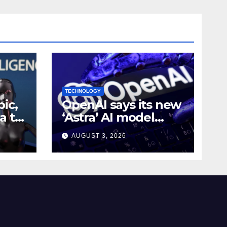
TECHNOLOGY
ic,
OpenAI says its new
a to
‘Astra’ AI model
e AI
made
AUGUST 3, 2026
g
breakthroughs in 10
math problems