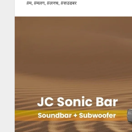
#म
,
#मलग
,
#लनच
,
#सउडबर