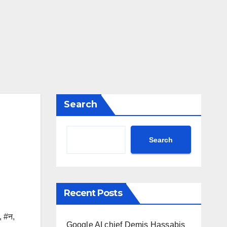
Search
Search
Recent Posts
,
#न
,
Google AI chief Demis Hassabis