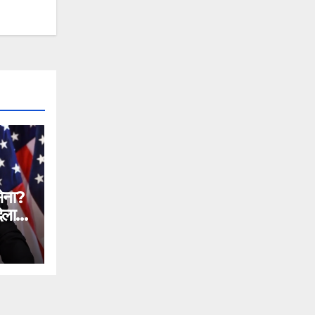
सेना?
िलाने
n
ial
ntc