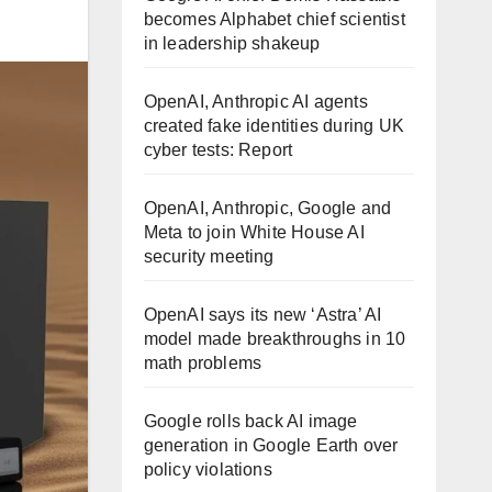
becomes Alphabet chief scientist
in leadership shakeup
OpenAI, Anthropic AI agents
created fake identities during UK
cyber tests: Report
OpenAI, Anthropic, Google and
Meta to join White House AI
security meeting
OpenAI says its new ‘Astra’ AI
model made breakthroughs in 10
math problems
Google rolls back AI image
generation in Google Earth over
policy violations