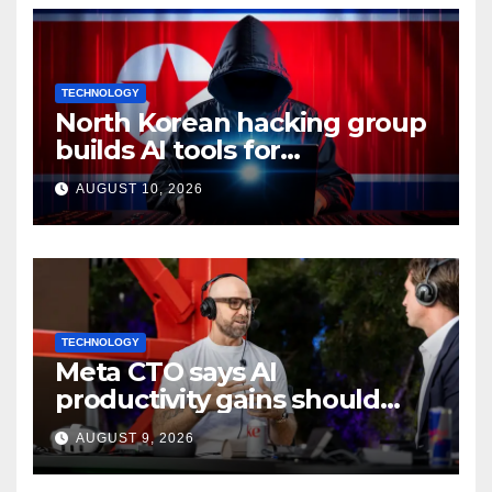
TECHNOLOGY
North Korean hacking group
builds AI tools for
cyberattacks: Report
AUGUST 10, 2026
TECHNOLOGY
Meta CTO says AI
productivity gains should
mean more work, not extra
AUGUST 9, 2026
time off