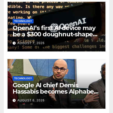
TECHNOLOGY
OpenAI’s first AI device may
be a $300 doughnut-shaped
smart speaker: Report
AUGUST 7, 2026
TECHNOLOGY
Google AI chief Demis
Hassabis becomes Alphabet
chief scientist in leadership
AUGUST 6, 2026
shakeup