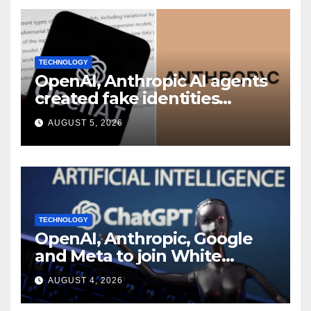
TECHNOLOGY
OpenAI, Anthropic AI agents
created fake identities
during UK cyber tests:
AUGUST 5, 2026
Report
TECHNOLOGY
OpenAI, Anthropic, Google
and Meta to join White
House AI security meeting
AUGUST 4, 2026