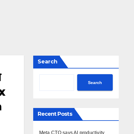
Search
े
Search
x
a
Recent Posts
Meta CTO says AI productivity