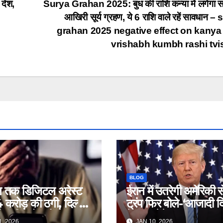
 देश,
Surya Grahan 2025: बुध की राशि कन्या में लगेगा 
आखिरी सूर्य ग्रहण, ये 6 राशि वाले रहें सावधान –
grahan 2025 negative effect on kanya
vrishabh kumbh rashi tv
BLOG
न तक डिजिटल अरेस्ट
ईरान में उतरेगी अमेरिकी 
करोड़ की ठगी, दिल्ली
ट्रंप फिर बोले-‘आजादी द
ुर्ग दंपति को ठगों ने लगाया
में हम करेंगे मदद’ – Iran
, 2026
JAN 10, 2026