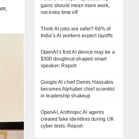
gains should mean more work,
आय
,
not extra time off
Think AI jobs are safer? 66% of
India’s AI workers expect layoffs
OpenAI’s first AI device may be a
$300 doughnut-shaped smart
speaker: Report
Google AI chief Demis Hassabis
becomes Alphabet chief scientist
in leadership shakeup
OpenAI, Anthropic AI agents
created fake identities during UK
cyber tests: Report