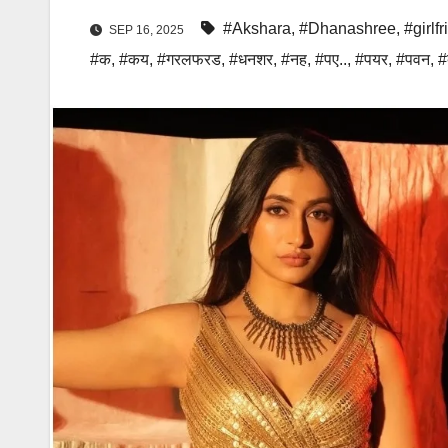
#Akshara
,
#Dhanashree
,
#girlf
SEP 16, 2025
#क
,
#कय
,
#गरलफरड
,
#धनशर
,
#नह
,
#पए..
,
#पयर
,
#पवन
,
#