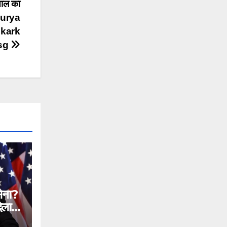
साल का
 surya
 kark
isg
सेना?
िलाने