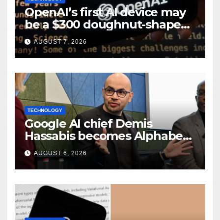
OpenAI’s first AI device may
be a $300 doughnut-shaped
smart speaker: Report
AUGUST 7, 2026
TECHNOLOGY
Google AI chief Demis
Hassabis becomes Alphabet
chief scientist in leadership
AUGUST 6, 2026
shakeup