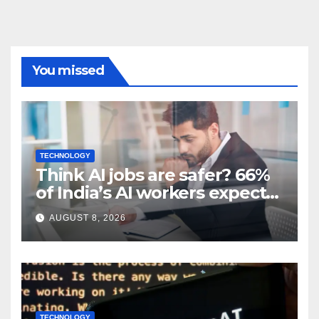
You missed
TECHNOLOGY
Think AI jobs are safer? 66%
of India’s AI workers expect
layoffs
AUGUST 8, 2026
TECHNOLOGY