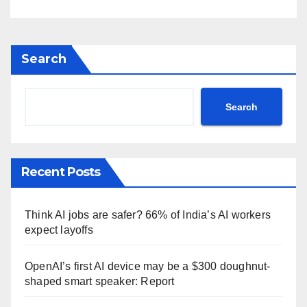
Search
Search
Recent Posts
Think AI jobs are safer? 66% of India’s AI workers
expect layoffs
OpenAI’s first AI device may be a $300 doughnut-
shaped smart speaker: Report