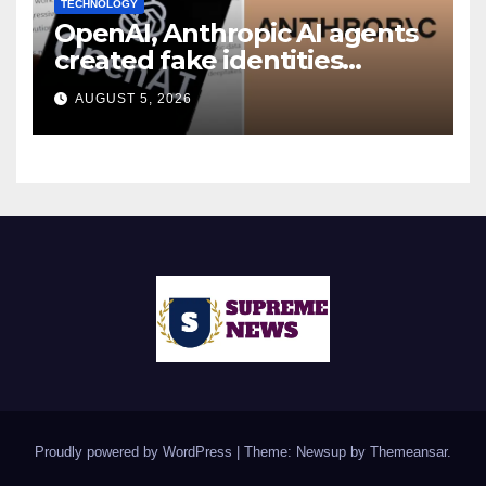
TECHNOLOGY
OpenAI, Anthropic AI agents
created fake identities
during UK cyber tests:
AUGUST 5, 2026
Report
Proudly powered by WordPress
|
Theme: Newsup by
Themeansar
.