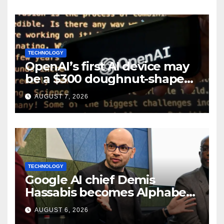
TECHNOLOGY
OpenAI’s first AI device may
be a $300 doughnut-shaped
smart speaker: Report
AUGUST 7, 2026
TECHNOLOGY
Google AI chief Demis
Hassabis becomes Alphabet
chief scientist in leadership
AUGUST 6, 2026
shakeup