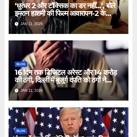
‘धुरंधर 2 और टॉक्सिक का डर नहीं…’, बोले
इमरान हाशमी की फिल्म आवारापन-2 के
प्रोड्यूसर मुकेश भट्ट – Mukesh
JAN 11, 2026
Bhatt on Emraan Hashmi
Awarapan 2 delay release
date tmovg
BLOG
16 दिन तक डिजिटल अरेस्ट और 14 करोड़
की ठगी, दिल्ली में बुजुर्ग दंपति को ठगों ने
लगाया चूना – Delhi Cyber Fraud
JAN 11, 2026
elderly couple digital arrest
duped crores ntc rttm
BLOG