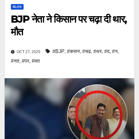
BLOG
BJP नेता ने किसान पर चढ़ा दी थार,
मौत
#BJP
,
#कसन
,
#चढ
,
#थर
,
#द
,
#न
,
OCT 27, 2025
#नत
,
#पर
,
#मत