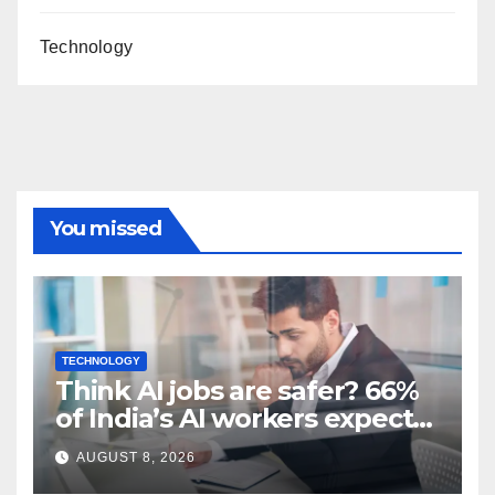
Technology
You missed
TECHNOLOGY
Think AI jobs are safer? 66%
of India’s AI workers expect
layoffs
AUGUST 8, 2026