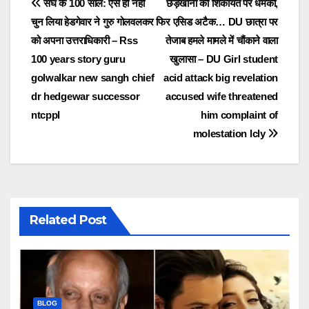
Post
संघ के 100 साल: ऐसे ही नहीं
छेड़खानी की शिकायत पर धमकी,
चुन लिया हेडगेवार ने गुरु गोलवलकर
फिर एसिड अटैक… DU छात्रा पर
navigation
को अपना उत्तराधिकारी – Rss
तेजाब हमले मामले में चौंकाने वाला
100 years story guru
खुलासा – DU Girl student
golwalkar new sangh chief
acid attack big revelation
dr hedgewar successor
accused wife threatened
ntcppl
him complaint of
molestation lcly
Related Post
BLOG