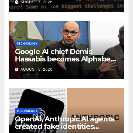
AUGUST 7, 2026
TECHNOLOGY
Google AI chief Demis
Hassabis becomes Alphabet
chief scientist in leadership
AUGUST 6, 2026
shakeup
TECHNOLOGY
OpenAI, Anthropic AI agents
created fake identities