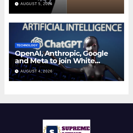
during UK cyber tests:
AUGUST 5, 2026
Report
TECHNOLOGY
OpenAI, Anthropic, Google
and Meta to join White
House AI security meeting
AUGUST 4, 2026