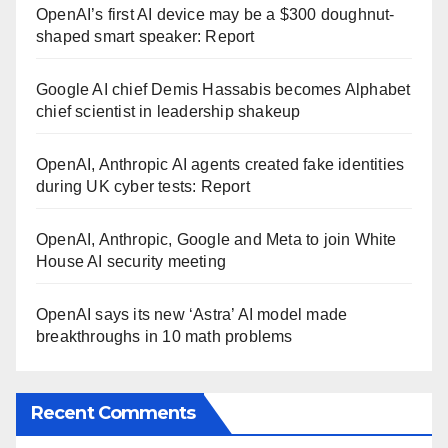
OpenAI’s first AI device may be a $300 doughnut-
shaped smart speaker: Report
Google AI chief Demis Hassabis becomes Alphabet
chief scientist in leadership shakeup
OpenAI, Anthropic AI agents created fake identities
during UK cyber tests: Report
OpenAI, Anthropic, Google and Meta to join White
House AI security meeting
OpenAI says its new ‘Astra’ AI model made
breakthroughs in 10 math problems
Recent Comments