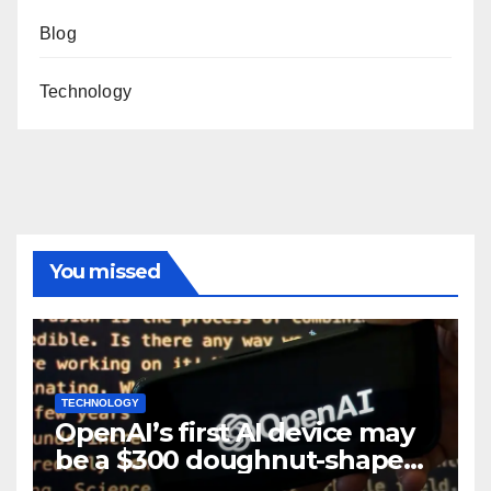
Blog
Technology
You missed
TECHNOLOGY
OpenAI’s first AI device may
be a $300 doughnut-shaped
smart speaker: Report