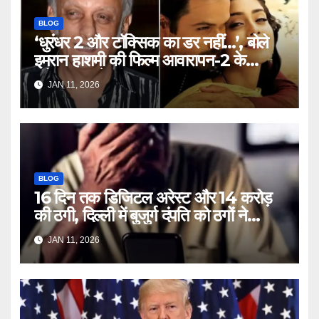
BLOG
‘धुरंधर 2 और टॉक्सिक का डर नहीं…’, बोले
इमरान हाशमी की फिल्म आवारापन-2 के
प्रोड्यूसर मुकेश भट्ट – Mukesh
JAN 11, 2026
Bhatt on Emraan Hashmi
Awarapan 2 delay release
date tmovg
BLOG
16 दिन तक डिजिटल अरेस्ट और 14 करोड़
की ठगी, दिल्ली में बुजुर्ग दंपति को ठगों ने
लगाया चूना – Delhi Cyber Fraud
JAN 11, 2026
elderly couple digital arrest
duped crores ntc rttm