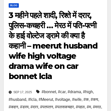
BLOG
3 महीने पहले शादी, रिश्ते में दरार,
पुलिस-कचहरी … मेरठ में पति-पत्नी
के हाई वोल्टेज ड्रामे की क्या है
कहानी – meerut husband
wife high voltage
drama wife on car
bonnet lcla
#bonnet
,
#car
,
#drama
,
#high
,
SEP 17, 2025
#husband
,
#lcla
,
#Meerut
,
#voltage
,
#wife
,
#क
,
#कय
,
#कहन
,
#डरम
,
#दरर
,
#पतपतन
,
#पलसकचहर
,
#पहल
,
#म
,
#मरठ
,