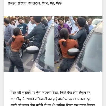
#महन
,
#रशत
,
#वलटज
,
#शद
,
#ह
,
#हई
मेरठ की सड़कों पर ऐसा नजारा दिखा, जिसे देख लोग हैरान रह
गए. भीड़ के सामने पति-पत्नी का हाई वोल्टेज ड्रामा चलता रहा.
शादी को महज तीन महीने ही हुए थे, लेकिन रिश्ता इस कदर बिगड़ा