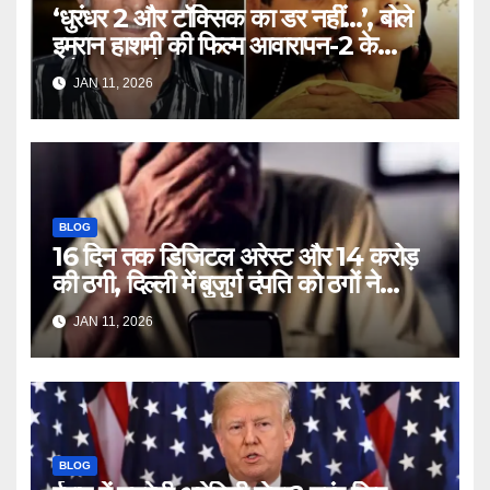
‘धुरंधर 2 और टॉक्सिक का डर नहीं…’, बोले
इमरान हाशमी की फिल्म आवारापन-2 के
प्रोड्यूसर मुकेश भट्ट – Mukesh
JAN 11, 2026
Bhatt on Emraan Hashmi
Awarapan 2 delay release
date tmovg
BLOG
16 दिन तक डिजिटल अरेस्ट और 14 करोड़
की ठगी, दिल्ली में बुजुर्ग दंपति को ठगों ने
लगाया चूना – Delhi Cyber Fraud
JAN 11, 2026
elderly couple digital arrest
duped crores ntc rttm
BLOG