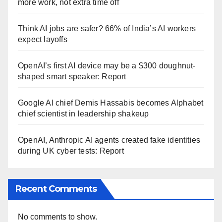
more work, not extra time off
Think AI jobs are safer? 66% of India’s AI workers
expect layoffs
OpenAI’s first AI device may be a $300 doughnut-
shaped smart speaker: Report
Google AI chief Demis Hassabis becomes Alphabet
chief scientist in leadership shakeup
OpenAI, Anthropic AI agents created fake identities
during UK cyber tests: Report
Recent Comments
No comments to show.