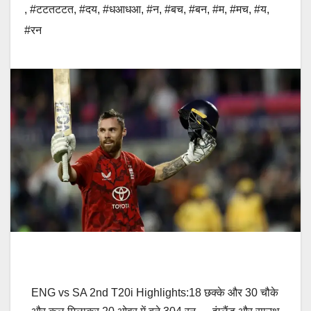
,
#टटतटटत
,
#दय
,
#धआधआ
,
#न
,
#बच
,
#बन
,
#म
,
#मच
,
#य
,
#रन
ENG vs SA 2nd T20i Highlights:18 छक्के और 30 चौके