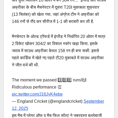
और कुल मिलाकर 20 ओवर में बने 304 रन… इंग्लैंड और साउथ
अफ्रीका के बीच मैचनेस्टर में दूसरा T20I मुकाबला शुक्रवार
(13 स‍ितंबर) को खेला गया. जहां अंग्रेज टीम ने अफ्रीका को
146 रनों से रौंद कर सीरीज में 1-1 की बराबरी कर ली है.
मैनचेस्टर के ओल्ड ट्रैफर्ड में इंग्लैंड ने निर्धारित 20 ओवर में मात्र
2 विकेट खोकर 304/2 का विशाल स्कोर खड़ा किया. इसके
जवाब में साउथ अफ्रीका केवल 158 रन ही बना सकी. इससे
पहले कार्डिफ में खेले गए पहले टी20 मुकाबले में साउथ अफ्रीका
ने जीत दर्ज की थी.
The moment we passed 3️⃣0️⃣0️⃣ runs!🙌
Ridiculous performance 👏
pic.twitter.com/J16JyK4ebe
— England Cricket (@englandcricket)
September
12, 2025
इस मैच में प्लेयर ऑफ द मैच फिल सॉल्ट ने जबरदस्त बल्लेबाजी