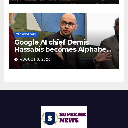
TECHNOLOGY
Google AI chief Demis
Hassabis becomes Alphabet
chief scientist in leadership
AUGUST 6, 2026
shakeup