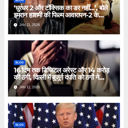
BLOG
‘धुरंधर 2 और टॉक्सिक का डर नहीं…’, बोले
इमरान हाशमी की फिल्म आवारापन-2 के
प्रोड्यूसर मुकेश भट्ट – Mukesh
JAN 11, 2026
Bhatt on Emraan Hashmi
Awarapan 2 delay release
date tmovg
BLOG
16 दिन तक डिजिटल अरेस्ट और 14 करोड़
की ठगी, दिल्ली में बुजुर्ग दंपति को ठगों ने
लगाया चूना – Delhi Cyber Fraud
JAN 11, 2026
elderly couple digital arrest
duped crores ntc rttm
BLOG