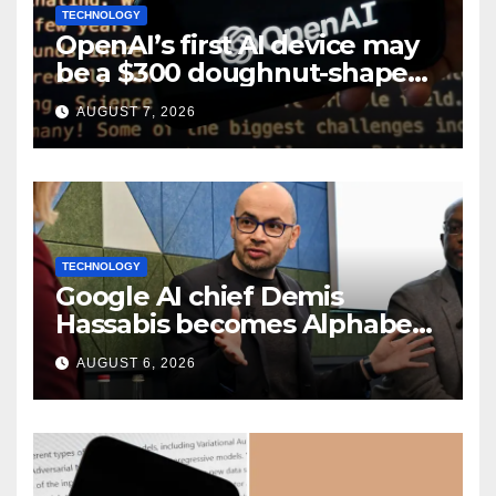
TECHNOLOGY
OpenAI’s first AI device may
be a $300 doughnut-shaped
smart speaker: Report
AUGUST 7, 2026
TECHNOLOGY
Google AI chief Demis
Hassabis becomes Alphabet
chief scientist in leadership
AUGUST 6, 2026
shakeup