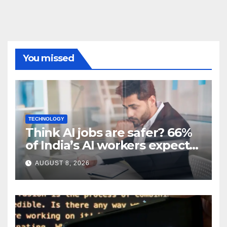
You missed
TECHNOLOGY
Think AI jobs are safer? 66%
of India’s AI workers expect
layoffs
AUGUST 8, 2026