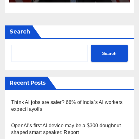
post Khamenei ntc rttm
Search
Search
Recent Posts
Think AI jobs are safer? 66% of India’s AI workers
expect layoffs
OpenAI’s first AI device may be a $300 doughnut-
shaped smart speaker: Report