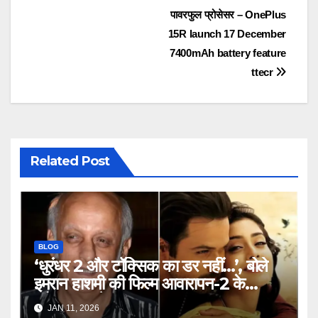
पावरफुल प्रोसेसर – OnePlus
15R launch 17 December
7400mAh battery feature
ttecr
Related Post
BLOG
‘धुरंधर 2 और टॉक्सिक का डर नहीं…’, बोले
इमरान हाशमी की फिल्म आवारापन-2 के
प्रोड्यूसर मुकेश भट्ट – Mukesh
JAN 11, 2026