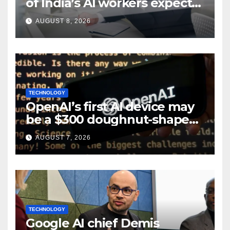
of India’s AI workers expect
layoffs
AUGUST 8, 2026
TECHNOLOGY
OpenAI’s first AI device may
be a $300 doughnut-shaped
smart speaker: Report
AUGUST 7, 2026
TECHNOLOGY
Google AI chief Demis