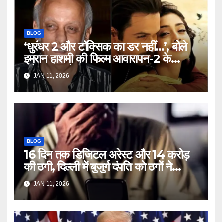
BLOG
‘धुरंधर 2 और टॉक्सिक का डर नहीं…’, बोले
इमरान हाशमी की फिल्म आवारापन-2 के
प्रोड्यूसर मुकेश भट्ट – Mukesh
JAN 11, 2026
Bhatt on Emraan Hashmi
Awarapan 2 delay release
date tmovg
BLOG
16 दिन तक डिजिटल अरेस्ट और 14 करोड़
की ठगी, दिल्ली में बुजुर्ग दंपति को ठगों ने
लगाया चूना – Delhi Cyber Fraud
JAN 11, 2026
elderly couple digital arrest
duped crores ntc rttm