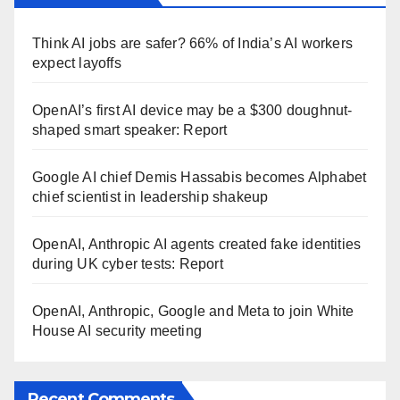
Think AI jobs are safer? 66% of India’s AI workers
expect layoffs
OpenAI’s first AI device may be a $300 doughnut-
shaped smart speaker: Report
Google AI chief Demis Hassabis becomes Alphabet
chief scientist in leadership shakeup
OpenAI, Anthropic AI agents created fake identities
during UK cyber tests: Report
OpenAI, Anthropic, Google and Meta to join White
House AI security meeting
Recent Comments