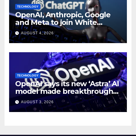
TECHNOLOGY
OpenAI, Anthropic, Google
and Meta to join White
House AI security meeting
AUGUST 4, 2026
TECHNOLOGY
OpenAI says its new ‘Astra’ AI
model made breakthroughs
in 10 math problems
AUGUST 3, 2026