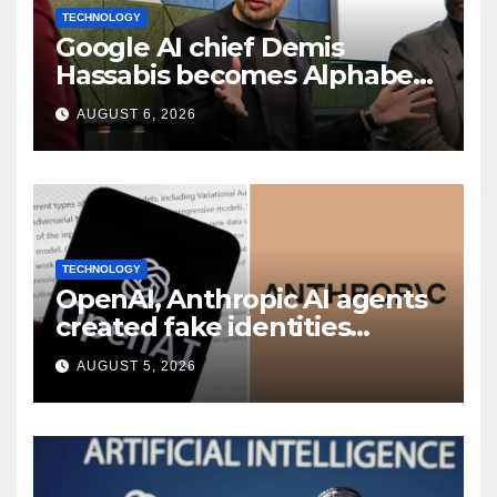
TECHNOLOGY
Google AI chief Demis
Hassabis becomes Alphabet
chief scientist in leadership
AUGUST 6, 2026
shakeup
TECHNOLOGY
OpenAI, Anthropic AI agents
created fake identities
during UK cyber tests:
AUGUST 5, 2026
Report