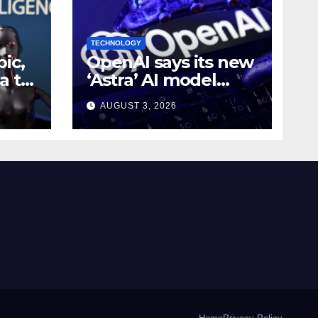
TECHNOLOGY
ic,
OpenAI says its new
a to
‘Astra’ AI model
e AI
made
AUGUST 3, 2026
g
breakthroughs in 10
math problems