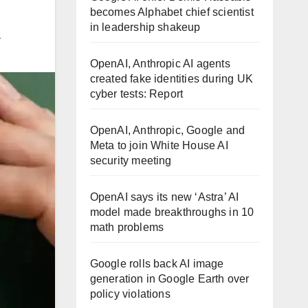
becomes Alphabet chief scientist
in leadership shakeup
ण
OpenAI, Anthropic AI agents
created fake identities during UK
cyber tests: Report
OpenAI, Anthropic, Google and
Meta to join White House AI
security meeting
OpenAI says its new ‘Astra’ AI
model made breakthroughs in 10
math problems
Google rolls back AI image
generation in Google Earth over
policy violations