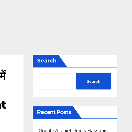
Search
ें
Search
t
Recent Posts
Google AI chief Demis Hassabis