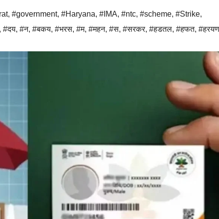
at
,
#government
,
#Haryana
,
#IMA
,
#ntc
,
#scheme
,
#Strike
,
,
#दय
,
#न
,
#बकय
,
#भरस
,
#म
,
#महन
,
#स
,
#सरकर
,
#हडतल
,
#हफत
,
#हरय