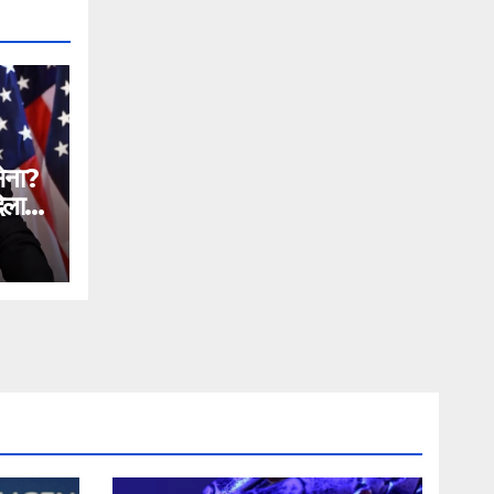
सेना?
िलाने
n
ial
ntc