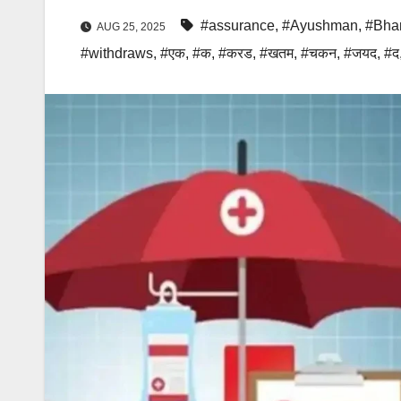
#assurance
,
#Ayushman
,
#Bhar
AUG 25, 2025
#withdraws
,
#एक
,
#क
,
#करड
,
#खतम
,
#चकन
,
#जयद
,
#द