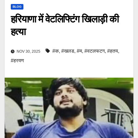
BLOG
हरियाणा में वेटलिफ्टिंग खिलाड़ी की
हत्या
#क
,
#खलड
,
#म
,
#वटलफटग
,
#हतय
,
NOV 30, 2025
#हरयण