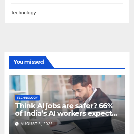
Technology
You missed
TECHNOLOGY
Think AI jobs are safer? 66%
of India’s AI workers expect
layoffs
AUGUST 8, 2026