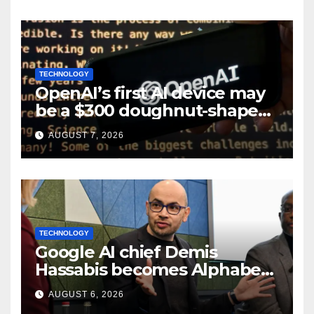
TECHNOLOGY
OpenAI’s first AI device may
be a $300 doughnut-shaped
smart speaker: Report
AUGUST 7, 2026
TECHNOLOGY
Google AI chief Demis
Hassabis becomes Alphabet
chief scientist in leadership
AUGUST 6, 2026
shakeup