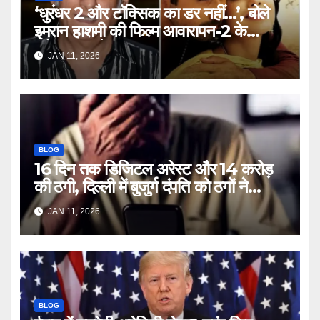
‘धुरंधर 2 और टॉक्सिक का डर नहीं…’, बोले
इमरान हाशमी की फिल्म आवारापन-2 के
प्रोड्यूसर मुकेश भट्ट – Mukesh
JAN 11, 2026
Bhatt on Emraan Hashmi
Awarapan 2 delay release
date tmovg
BLOG
16 दिन तक डिजिटल अरेस्ट और 14 करोड़
की ठगी, दिल्ली में बुजुर्ग दंपति को ठगों ने
लगाया चूना – Delhi Cyber Fraud
JAN 11, 2026
elderly couple digital arrest
duped crores ntc rttm
BLOG