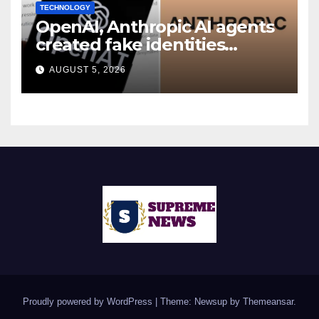
TECHNOLOGY
OpenAI, Anthropic AI agents
created fake identities
during UK cyber tests:
AUGUST 5, 2026
Report
Proudly powered by WordPress
|
Theme: Newsup by
Themeansar
.