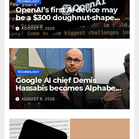
TECHNOLOGY
OpenAI’s first AI device may
be a $300 doughnut-shaped
smart speaker: Report
AUGUST 7, 2026
TECHNOLOGY
Google AI chief Demis
Hassabis becomes Alphabet
chief scientist in leadership
AUGUST 6, 2026
shakeup