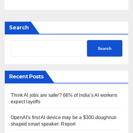
post Khamenei ntc rttm
Search
Search
Recent Posts
Think AI jobs are safer? 66% of India’s AI workers
expect layoffs
OpenAI’s first AI device may be a $300 doughnut-
shaped smart speaker: Report