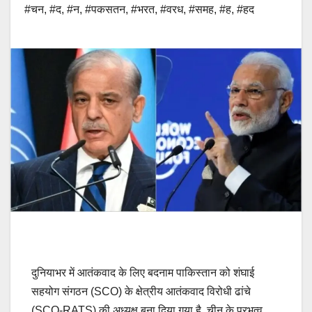
#चन
,
#द
,
#न
,
#पकसतन
,
#भरत
,
#वरध
,
#समह
,
#ह
,
#हद
दुनियाभर में आतंकवाद के लिए बदनाम पाकिस्तान को शंघाई
सहयोग संगठन (SCO) के क्षेत्रीय आतंकवाद विरोधी ढांचे
(SCO-RATS) की अध्यक्ष बना दिया गया है. चीन के प्रभुत्व