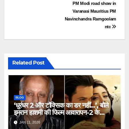
PM Modi road show in
Varanasi Mauritius PM
Navinchandra Ramgoolam
ntc
Related Post
BLOG
‘धुरंधर 2 और टॉक्सिक का डर नहीं…’, बोले
इमरान हाशमी की फिल्म आवारापन-2 के
प्रोड्यूसर मुकेश भट्ट – Mukesh
JAN 11, 2026
Bhatt on Emraan Hashmi