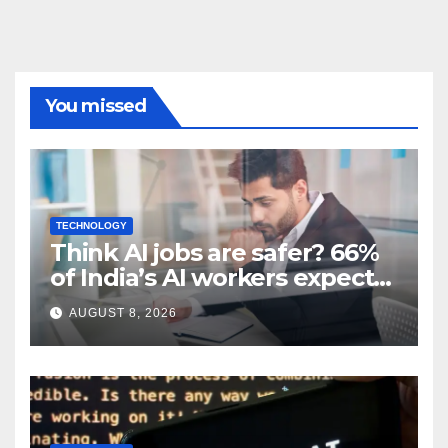
You missed
TECHNOLOGY
Think AI jobs are safer? 66%
of India’s AI workers expect
layoffs
AUGUST 8, 2026