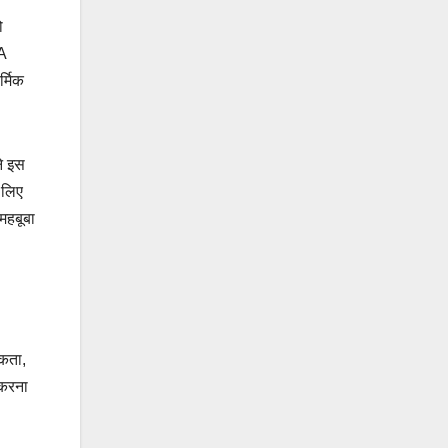
ो
1A
र्मिक
ने इस
 लिए
महबूबा
एकता,
 करना