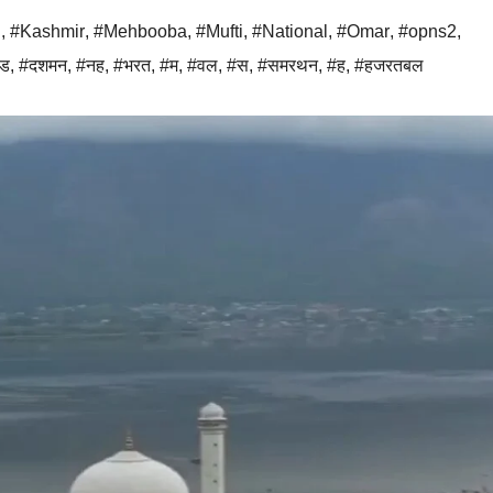
l
,
#Kashmir
,
#Mehbooba
,
#Mufti
,
#National
,
#Omar
,
#opns2
,
ड
,
#दशमन
,
#नह
,
#भरत
,
#म
,
#वल
,
#स
,
#समरथन
,
#ह
,
#हजरतबल