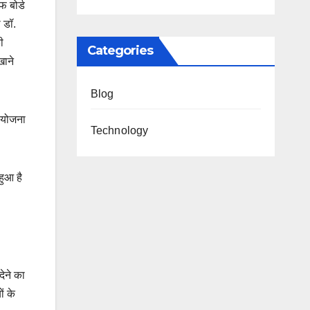
फ बोर्ड
 डॉ.
ी
Categories
खाने
Blog
रियोजना
Technology
हुआ है
देने का
ं के