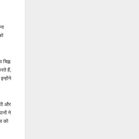
ाना
को
 चिह्न
े हैं,
न्होंने
ेपी और
ानों ने
ाव को