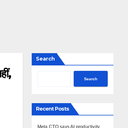
Search
ीं,
Search
Recent Posts
Meta CTO says AI productivity