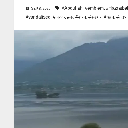
#Abdullah
,
#emblem
,
#Hazratba
SEP 8, 2025
#vandalised
,
#अशक
,
#क
,
#करन
,
#कशमर
,
#चहन
,
#तडफ