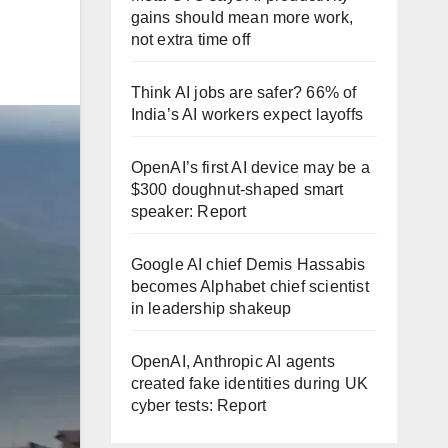
gains should mean more work,
not extra time off
Think AI jobs are safer? 66% of
India’s AI workers expect layoffs
OpenAI’s first AI device may be a
$300 doughnut-shaped smart
speaker: Report
Google AI chief Demis Hassabis
becomes Alphabet chief scientist
in leadership shakeup
OpenAI, Anthropic AI agents
created fake identities during UK
cyber tests: Report