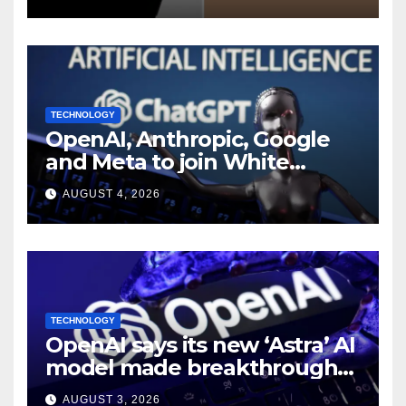
Report
TECHNOLOGY
OpenAI, Anthropic, Google
and Meta to join White
House AI security meeting
AUGUST 4, 2026
TECHNOLOGY
OpenAI says its new ‘Astra’ AI
model made breakthroughs
in 10 math problems
AUGUST 3, 2026