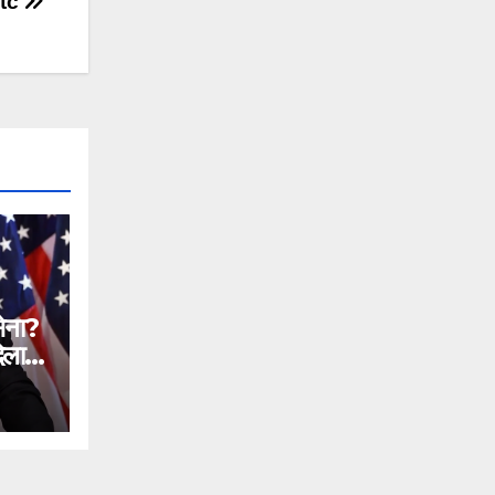
ntc
सेना?
िलाने
n
ial
ntc