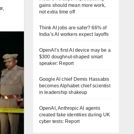
gains should mean more work,
क
,
not extra time off
Think AI jobs are safer? 66% of
India’s AI workers expect layoffs
OpenAI’s first AI device may be a
$300 doughnut-shaped smart
speaker: Report
Google AI chief Demis Hassabis
becomes Alphabet chief scientist
in leadership shakeup
OpenAI, Anthropic AI agents
created fake identities during UK
cyber tests: Report