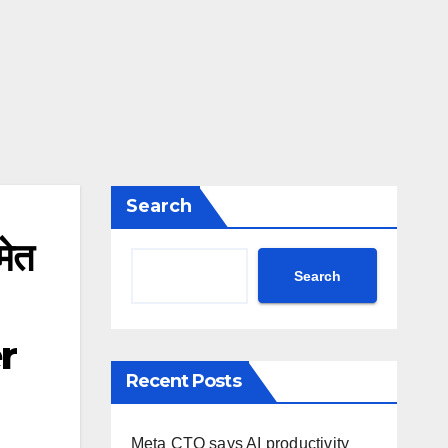
Search
मेत
Search
r
Recent Posts
Meta CTO says AI productivity