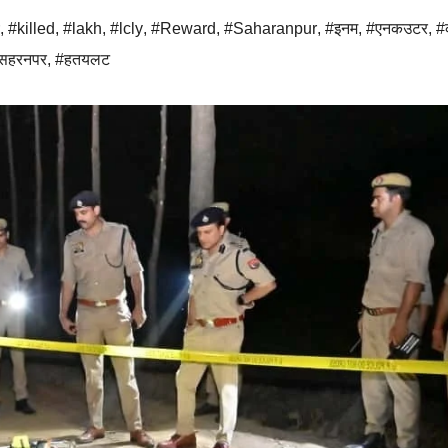
,
#killed
,
#lakh
,
#lcly
,
#Reward
,
#Saharanpur
,
#इनम
,
#एनकउटर
,
#
सहरनपर
,
#हतयलट