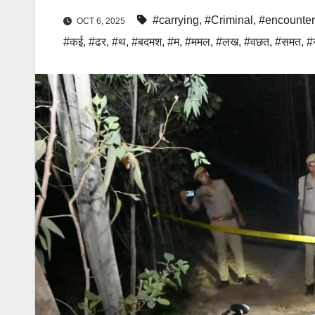
#carrying
,
#Criminal
,
#encounter
OCT 6, 2025
#कई
,
#ढर
,
#थ
,
#बदमश
,
#म
,
#ममल
,
#लख
,
#वछत
,
#समत
,
#