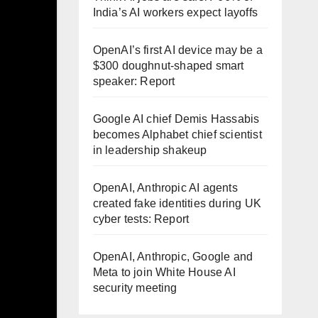
India’s AI workers expect layoffs
OpenAI’s first AI device may be a
$300 doughnut-shaped smart
speaker: Report
Google AI chief Demis Hassabis
becomes Alphabet chief scientist
in leadership shakeup
OpenAI, Anthropic AI agents
created fake identities during UK
cyber tests: Report
OpenAI, Anthropic, Google and
Meta to join White House AI
security meeting