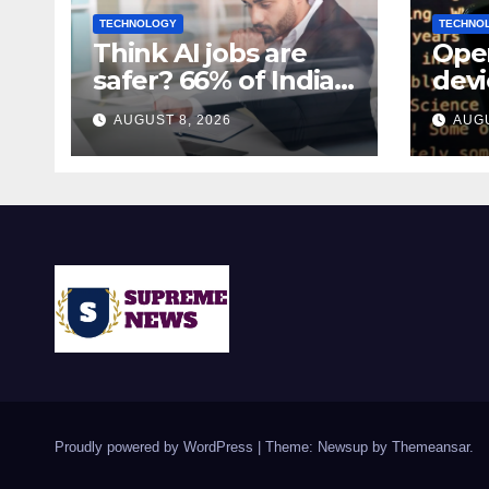
TECHNOLOGY
TECHNO
Think AI jobs are
Open
safer? 66% of India’s
devi
AI workers expect
$30
AUGUST 8, 2026
AUGU
layoffs
sha
spea
Proudly powered by WordPress
|
Theme: Newsup by
Themeansar
.