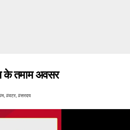
रिज्म के तमाम अवसर
#म
,
#वटर
,
#सरदय