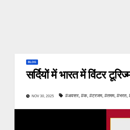
BLOG
सर्दियों में भारत में विंटर टू
#अवसर
,
#क
,
#टरजम
,
#तमम
,
#भरत
,
NOV 30, 2025