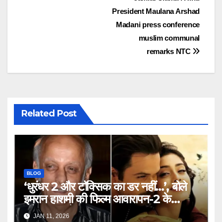
President Maulana Arshad
Madani press conference
muslim communal
remarks NTC
Related Post
BLOG
‘धुरंधर 2 और टॉक्सिक का डर नहीं…’, बोले
इमरान हाशमी की फिल्म आवारापन-2 के
प्रोड्यूसर मुकेश भट्ट – Mukesh
JAN 11, 2026