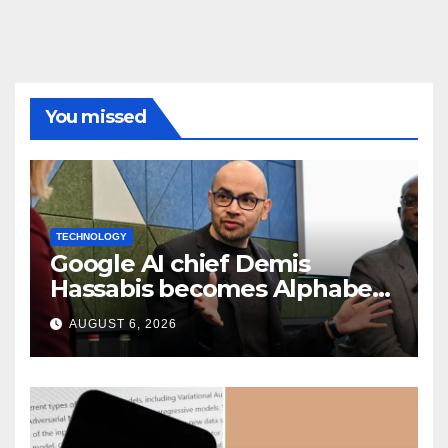
You missed
TECHNOLOGY
Google AI chief Demis
Hassabis becomes Alphabet
chief scientist in leadership
AUGUST 6, 2026
shakeup