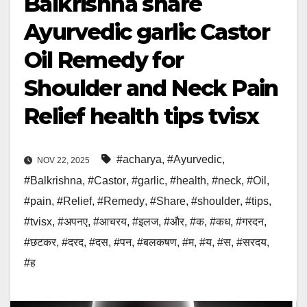
Balkrishna share
Ayurvedic garlic Castor
Oil Remedy for
Shoulder and Neck Pain
Relief health tips tvisx
#acharya
,
#Ayurvedic
,
NOV 22, 2025
#Balkrishna
,
#Castor
,
#garlic
,
#health
,
#neck
,
#Oil
,
#pain
,
#Relief
,
#Remedy
,
#Share
,
#shoulder
,
#tips
,
#tvisx
,
#अपनए
,
#आचरय
,
#इलज
,
#और
,
#क
,
#कध
,
#गरदन
,
#छटकर
,
#दरद
,
#दस
,
#पन
,
#बलकषण
,
#म
,
#य
,
#स
,
#सरदय
,
#ह