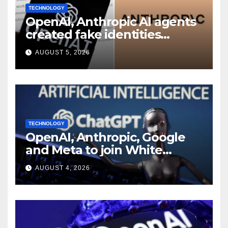
TECHNOLOGY
OpenAI, Anthropic AI agents
created fake identities
during UK cyber tests:
AUGUST 5, 2026
Report
TECHNOLOGY
OpenAI, Anthropic, Google
and Meta to join White
House AI security meeting
AUGUST 4, 2026