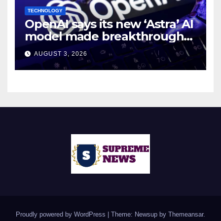
TECHNOLOGY
OpenAI says its new ‘Astra’ AI
model made breakthroughs
in 10 math problems
AUGUST 3, 2026
Proudly powered by WordPress
|
Theme: Newsup by
Themeansar
.