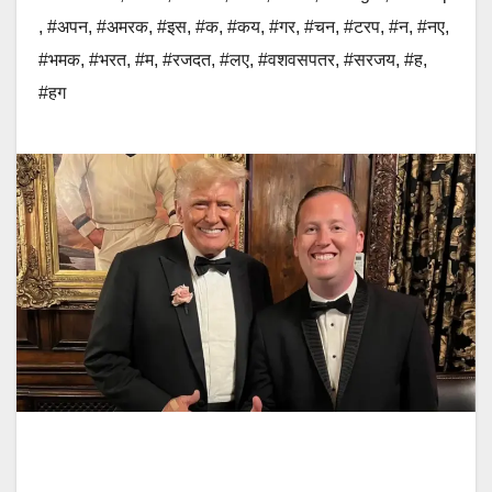
,
#अपन
,
#अमरक
,
#इस
,
#क
,
#कय
,
#गर
,
#चन
,
#टरप
,
#न
,
#नए
,
#भमक
,
#भरत
,
#म
,
#रजदत
,
#लए
,
#वशवसपतर
,
#सरजय
,
#ह
,
#हग