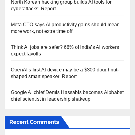
North Korean hacking group builds AI tools for
cyberattacks: Report
Meta CTO says AI productivity gains should mean
more work, not extra time off
Think AI jobs are safer? 66% of India’s AI workers
expect layoffs
OpenAI’s first AI device may be a $300 doughnut-
shaped smart speaker: Report
Google AI chief Demis Hassabis becomes Alphabet
chief scientist in leadership shakeup
Recent Comments