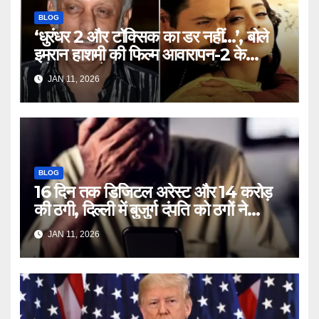
BLOG
‘धुरंधर 2 और टॉक्सिक का डर नहीं…’, बोले
इमरान हाशमी की फिल्म आवारापन-2 के
प्रोड्यूसर मुकेश भट्ट – Mukesh
JAN 11, 2026
Bhatt on Emraan Hashmi
Awarapan 2 delay release
date tmovg
BLOG
16 दिन तक डिजिटल अरेस्ट और 14 करोड़
की ठगी, दिल्ली में बुजुर्ग दंपति को ठगों ने
लगाया चूना – Delhi Cyber Fraud
JAN 11, 2026
elderly couple digital arrest
duped crores ntc rttm