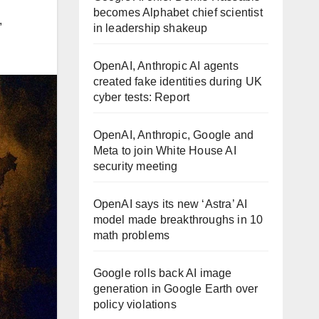
becomes Alphabet chief scientist
,
in leadership shakeup
OpenAI, Anthropic AI agents
created fake identities during UK
cyber tests: Report
OpenAI, Anthropic, Google and
Meta to join White House AI
security meeting
OpenAI says its new ‘Astra’ AI
model made breakthroughs in 10
math problems
Google rolls back AI image
generation in Google Earth over
policy violations