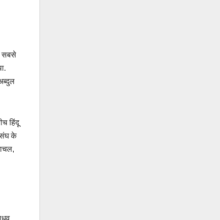
ं सबसे
था.
अब्दुल
च हिंदू
संघ के
िमाचल,
माधव