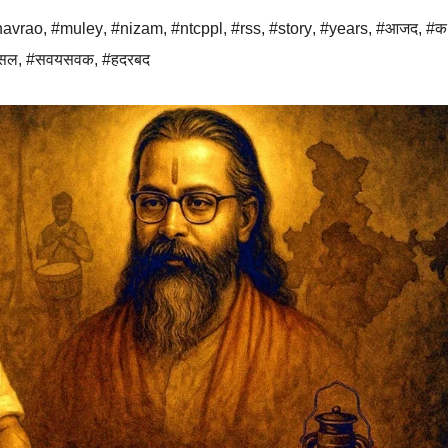
avrao
,
#muley
,
#nizam
,
#ntcppl
,
#rss
,
#story
,
#years
,
#आजद
,
#क
सल
,
#सवयसवक
,
#हदरबद