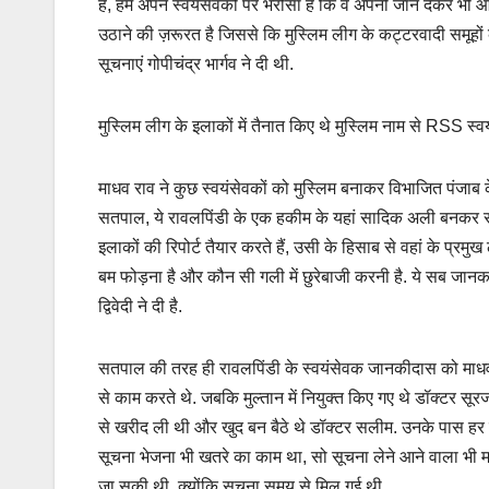
हैं, हमें अपने स्वयंसेवकों पर भरोसा है कि वे अपनी जान देकर भ
उठाने की ज़रूरत है जिससे कि मुस्लिम लीग के कट्टरवादी समूहों 
सूचनाएं गोपीचंद्र भार्गव ने दी थी.
मुस्लिम लीग के इलाकों में तैनात किए थे मुस्लिम नाम से RSS स्
माधव राव ने कुछ स्वयंसेवकों को मुस्लिम बनाकर विभाजित पंजाब के शहर
सतपाल, ये रावलपिंडी के एक हकीम के यहां सादिक अली बनकर रहने ल
इलाकों की रिपोर्ट तैयार करते हैं, उसी के हिसाब से वहां के प्रमुख
बम फोड़ना है और कौन सी गली में छुरेबाजी करनी है. ये सब जानका
द्विवेदी ने दी है.
सतपाल की तरह ही रावलपिंडी के स्वयंसेवक जानकीदास को माधवराव 
से काम करते थे. जबकि मुल्तान में नियुक्त किए गए थे डॉक्टर सूर
से खरीद ली थी और खुद बन बैठे थे डॉक्टर सलीम. उनके पास ह
सूचना भेजना भी खतरे का काम था, सो सूचना लेने आने वाला भी म
जा सकी थी, क्योंकि सूचना समय से मिल गई थी.