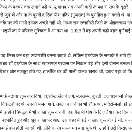
 के पंक्चर तक लगाने पड़े थे. यूं माधव राव अपनी दादी के पक्ष से संघ के दूसरे
थे और मां के पुरखे द्वारिकाधीश मंदिर (गुजरात) के पुरोहित हुआ करते थे, मां 
नके घर की माली हालत अच्छी नहीं थी. माधव राव रत्नागिरी जिले के ओझरखाल गांव 
भाइयों का ये परिवार मुश्किल में आ गया था. 1923 में वह अपनी बड़ी बहन दुर्गाबाई
 पढ़-लिख कर बड़ा उद्योगपति बनना चाहते थे. लेकिन हेडगेवार के सम्पर्क में आते ह
ें माधव डॉ हेडगेवार के साथ महाराष्ट्र प्रवास पर निकल पड़े और इसी दौरान उनका
विचार और मजबूत होते गए. हालांकि घर की माली हालत खराब थी, दबाव पड़ा तो फ
सम्पर्क बढाना शुरू कर दिया, क्रिकेट खेलने लगे, मलखम्भ, कुश्ती, तलवारबाजी सीख
 विकेटकीपर थे. उनको भजन गाने, तबला बजाने का भी शौक था, मंदिरों-मेलों की झा
में उन्होंने चिपलूण में भी शाखा शुरू कर दी. एक बैंड भी घोष के लिए तैयार कर दिया
वार प्रभावित हुए और खुद शाखा पर आए. उस शहर में कई शाखाएं शुरू हो गई थीं. संघ
कमाई कम होती जा रही थी. लेकिन अब माधव मन बना चुके थे, उन्होंने उसे किराए प