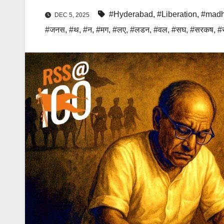
#Hyderabad
,
#Liberation
,
#madh
DEC 5, 2025
#जनस
,
#थ
,
#न
,
#मग
,
#लए
,
#लडन
,
#वल
,
#सघ
,
#सरकष
,
#