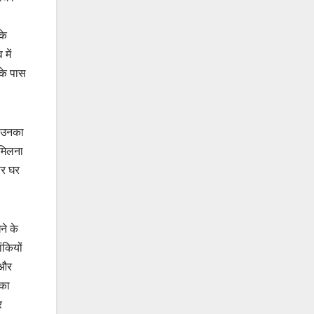
के
में
 के पास
ी उनका
 मिलना
िर घर
ने के
ंकियों
 और
 का
र