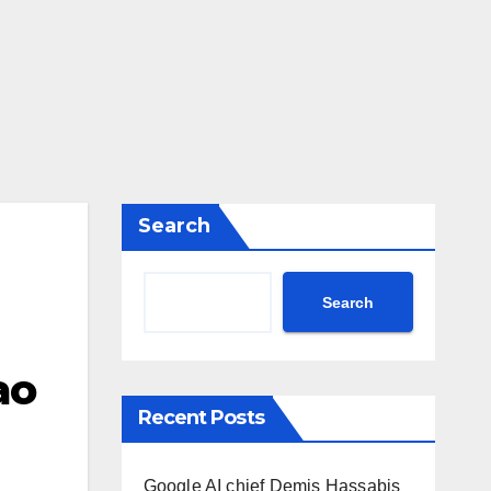
Search
Search
ao
Recent Posts
Google AI chief Demis Hassabis