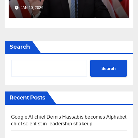
Iran Freedom Tehran Protest
JAN 10, 2026
Donald Trump Truth Social
post Khamenei ntc rttm
Search
Search
Recent Posts
Google AI chief Demis Hassabis becomes Alphabet
chief scientist in leadership shakeup