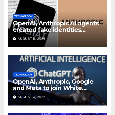
TECHNOLOGY
OpenAI, Anthropic AI agents
created fake identities
during UK cyber tests:
AUGUST 5, 2026
Report
TECHNOLOGY
OpenAI, Anthropic, Google
and Meta to join White
House AI security meeting
AUGUST 4, 2026