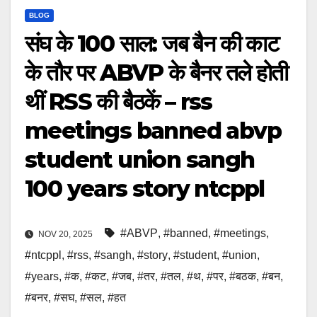
BLOG
संघ के 100 साल: जब बैन की काट
के तौर पर ABVP के बैनर तले होती
थीं RSS की बैठकें – rss
meetings banned abvp
student union sangh
100 years story ntcppl
#ABVP
,
#banned
,
#meetings
,
NOV 20, 2025
#ntcppl
,
#rss
,
#sangh
,
#story
,
#student
,
#union
,
#years
,
#क
,
#कट
,
#जब
,
#तर
,
#तल
,
#थ
,
#पर
,
#बठक
,
#बन
,
#बनर
,
#सघ
,
#सल
,
#हत