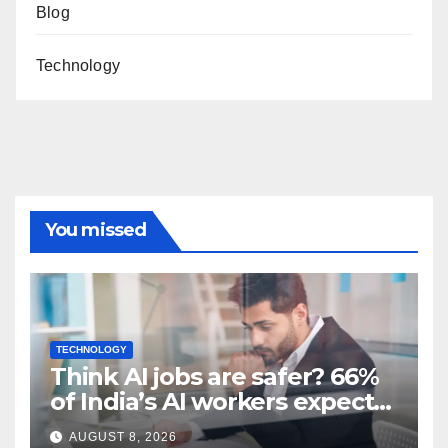
Blog
Technology
You missed
TECHNOLOGY
Think AI jobs are safer? 66%
of India’s AI workers expect
layoffs
AUGUST 8, 2026