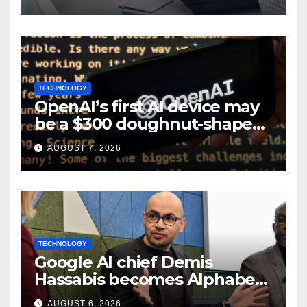
TECHNOLOGY
OpenAI’s first AI device may
be a $300 doughnut-shaped
smart speaker: Report
AUGUST 7, 2026
TECHNOLOGY
Google AI chief Demis
Hassabis becomes Alphabet
chief scientist in leadership
AUGUST 6, 2026