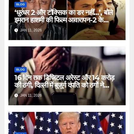
BLOG
‘धुरंधर 2 और टॉक्सिक का डर नहीं…’, बोले
इमरान हाशमी की फिल्म आवारापन-2 के
प्रोड्यूसर मुकेश भट्ट – Mukesh
JAN 11, 2026
Bhatt on Emraan Hashmi
Awarapan 2 delay release
date tmovg
BLOG
16 दिन तक डिजिटल अरेस्ट और 14 करोड़
की ठगी, दिल्ली में बुजुर्ग दंपति को ठगों ने
लगाया चूना – Delhi Cyber Fraud
JAN 11, 2026
elderly couple digital arrest
duped crores ntc rttm