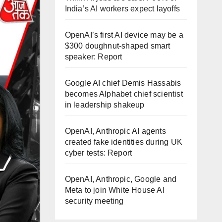
India’s AI workers expect layoffs
OpenAI’s first AI device may be a
$300 doughnut-shaped smart
speaker: Report
Google AI chief Demis Hassabis
becomes Alphabet chief scientist
in leadership shakeup
OpenAI, Anthropic AI agents
created fake identities during UK
cyber tests: Report
OpenAI, Anthropic, Google and
Meta to join White House AI
security meeting