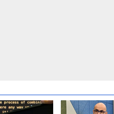
d crores ntc
post Khamenei 
rttm