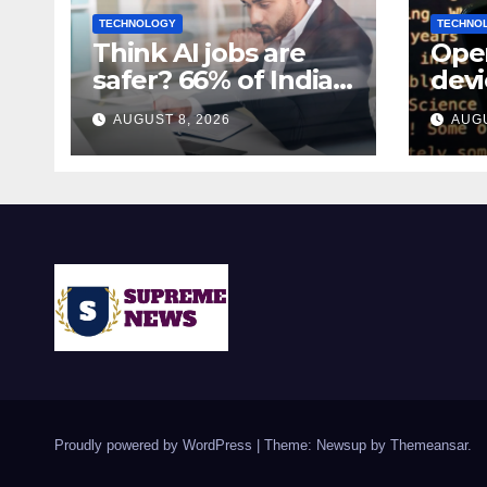
TECHNOLOGY
TECHNO
Think AI jobs are
Open
safer? 66% of India’s
devi
AI workers expect
$30
AUGUST 8, 2026
AUGU
layoffs
sha
spea
Proudly powered by WordPress
|
Theme: Newsup by
Themeansar
.