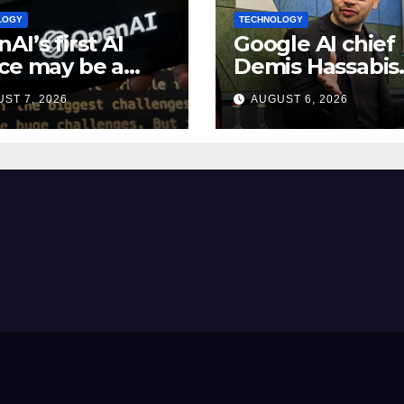
LOGY
TECHNOLOGY
AI’s first AI
Google AI chief
ce may be a
Demis Hassabis
0 doughnut-
becomes Alpha
ST 7, 2026
AUGUST 6, 2026
ped smart
chief scientist i
ker: Report
leadership sha