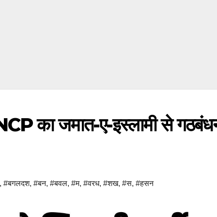
नी NCP का जमात-ए-इस्लामी से गठबंध
,
#बगलदश
,
#बन
,
#बवल
,
#म
,
#वरध
,
#शख
,
#स
,
#हसन