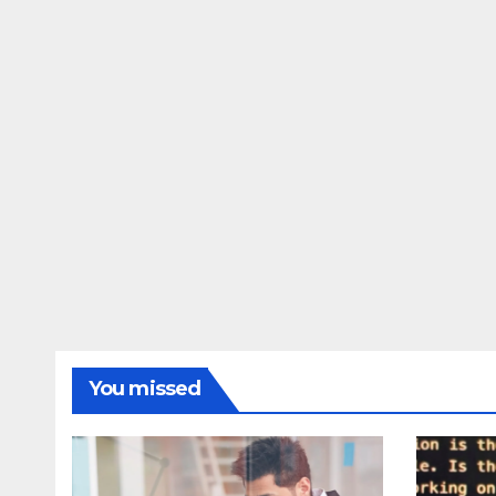
Awarapan 2 delay
dupe
release date tmovg
rttm
You missed