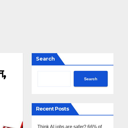
Search
न,
Search
Recent Posts
Think AI jobs are safer? 66% of