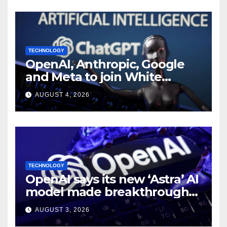
TECHNOLOGY
OpenAI, Anthropic, Google
and Meta to join White
House AI security meeting
AUGUST 4, 2026
TECHNOLOGY
OpenAI says its new ‘Astra’ AI
model made breakthroughs
in 10 math problems
AUGUST 3, 2026