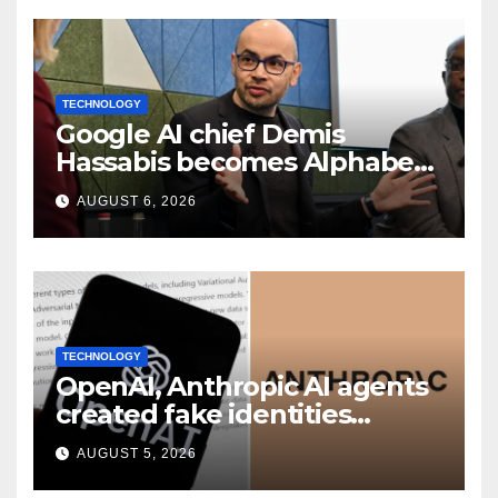
TECHNOLOGY
Google AI chief Demis
Hassabis becomes Alphabet
chief scientist in leadership
AUGUST 6, 2026
shakeup
TECHNOLOGY
OpenAI, Anthropic AI agents
created fake identities
during UK cyber tests:
AUGUST 5, 2026
Report