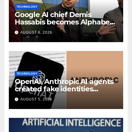
TECHNOLOGY
Google AI chief Demis
Hassabis becomes Alphabet
chief scientist in leadership
AUGUST 6, 2026
shakeup
TECHNOLOGY
OpenAI, Anthropic AI agents
created fake identities
during UK cyber tests:
AUGUST 5, 2026
Report