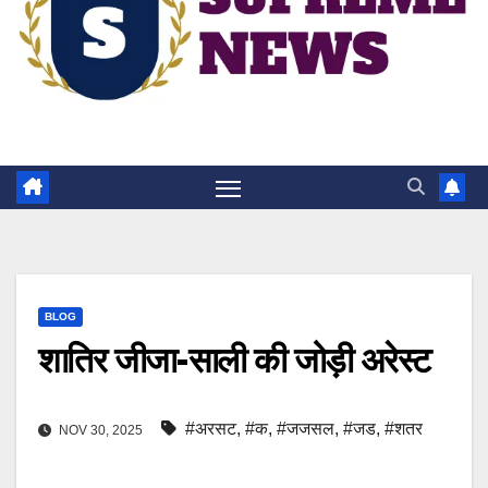
BLOG
शातिर जीजा-साली की जोड़ी अरेस्ट
#अरसट
,
#क
,
#जजसल
,
#जड
,
#शतर
NOV 30, 2025