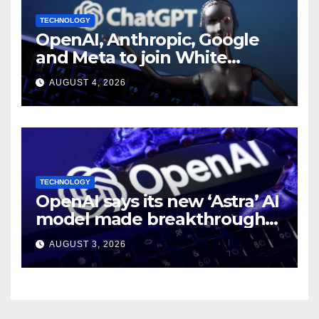
TECHNOLOGY
OpenAI, Anthropic, Google
and Meta to join White
House AI security meeting
AUGUST 4, 2026
TECHNOLOGY
OpenAI says its new ‘Astra’ AI
model made breakthroughs
in 10 math problems
AUGUST 3, 2026