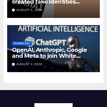
created fake identities
during UK cyber tests:
AUGUST 5, 2026
Report
TECHNOLOGY
OpenAI, Anthropic, Google
and Meta to join White
House AI security meeting
AUGUST 4, 2026