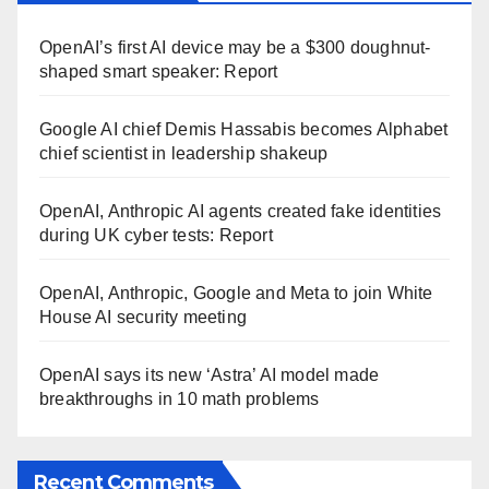
OpenAI’s first AI device may be a $300 doughnut-
shaped smart speaker: Report
Google AI chief Demis Hassabis becomes Alphabet
chief scientist in leadership shakeup
OpenAI, Anthropic AI agents created fake identities
during UK cyber tests: Report
OpenAI, Anthropic, Google and Meta to join White
House AI security meeting
OpenAI says its new ‘Astra’ AI model made
breakthroughs in 10 math problems
Recent Comments