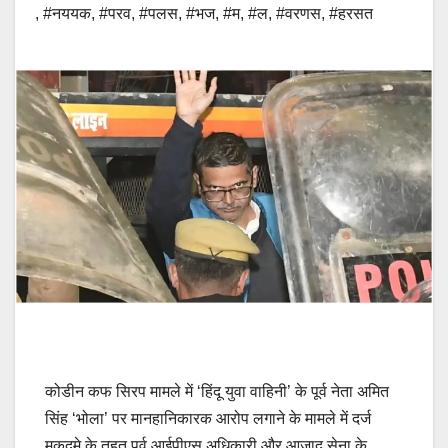
,
#नययक
,
#परव
,
#पलस
,
#भज
,
#म
,
#ल
,
#वरणस
,
#हरसत
कोडीन कफ सिरप मामले में ‘हिंदू युवा वाहिनी’ के पूर्व नेता अमित
सिंह ‘भोला’ पर मानहानिकारक आरोप लगाने के मामले में दर्ज
मुकदमे के तहत पूर्व आईपीएस अधिकारी और आजाद सेना के