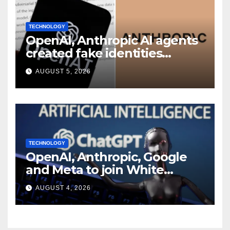
TECHNOLOGY
OpenAI, Anthropic AI agents
created fake identities
during UK cyber tests:
AUGUST 5, 2026
Report
TECHNOLOGY
OpenAI, Anthropic, Google
and Meta to join White
House AI security meeting
AUGUST 4, 2026