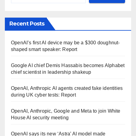
Recent Posts
OpenAI’s first AI device may be a $300 doughnut-
shaped smart speaker: Report
Google AI chief Demis Hassabis becomes Alphabet
chief scientist in leadership shakeup
OpenAI, Anthropic AI agents created fake identities
during UK cyber tests: Report
OpenAI, Anthropic, Google and Meta to join White
House AI security meeting
OpenAI says its new ‘Astra’ AI model made