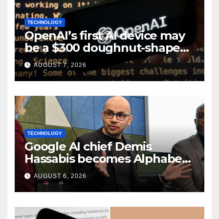
TECHNOLOGY
OpenAI’s first AI device may
be a $300 doughnut-shaped
smart speaker: Report
AUGUST 7, 2026
TECHNOLOGY
Google AI chief Demis
Hassabis becomes Alphabet
chief scientist in leadership
AUGUST 6, 2026
shakeup