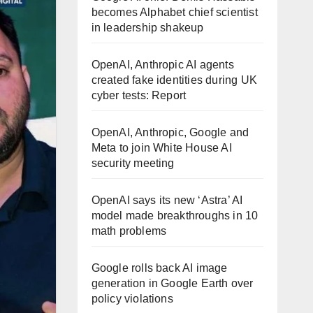
becomes Alphabet chief scientist
in leadership shakeup
OpenAI, Anthropic AI agents
created fake identities during UK
cyber tests: Report
OpenAI, Anthropic, Google and
Meta to join White House AI
security meeting
OpenAI says its new ‘Astra’ AI
model made breakthroughs in 10
math problems
Google rolls back AI image
generation in Google Earth over
policy violations