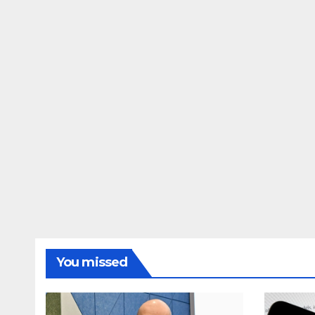
Awarapan 2 delay
dupe
release date tmovg
rttm
You missed