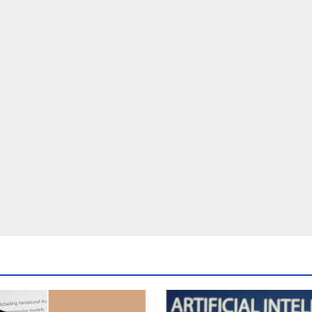
d crores ntc
post Khamenei 
rttm