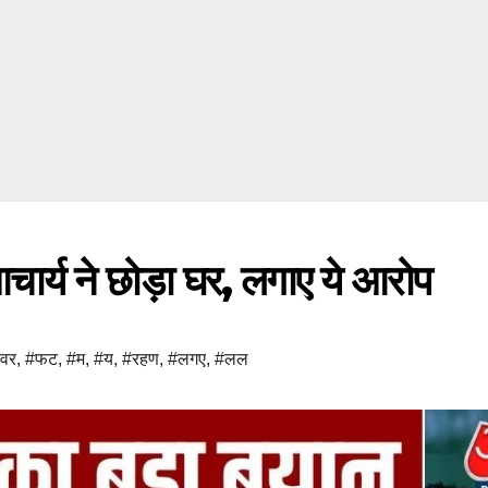
आचार्य ने छोड़ा घर, लगाए ये आरोप
वर
,
#फट
,
#म
,
#य
,
#रहण
,
#लगए
,
#लल