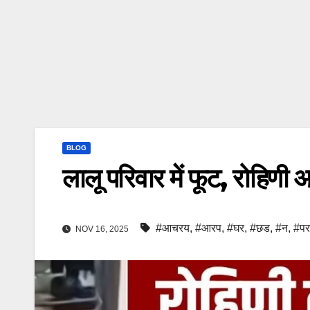
BLOG
लालू परिवार में फूट, रोहिणी 
#आचरय
,
#आरप
,
#घर
,
#छड
,
#न
,
#पर
NOV 16, 2025