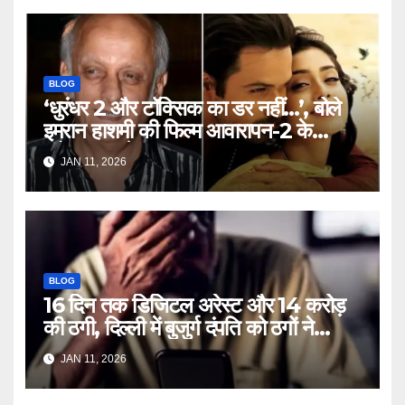
BLOG
‘धुरंधर 2 और टॉक्सिक का डर नहीं…’, बोले
इमरान हाशमी की फिल्म आवारापन-2 के
प्रोड्यूसर मुकेश भट्ट – Mukesh
JAN 11, 2026
Bhatt on Emraan Hashmi
Awarapan 2 delay release
date tmovg
BLOG
16 दिन तक डिजिटल अरेस्ट और 14 करोड़
की ठगी, दिल्ली में बुजुर्ग दंपति को ठगों ने
लगाया चूना – Delhi Cyber Fraud
JAN 11, 2026
elderly couple digital arrest
duped crores ntc rttm