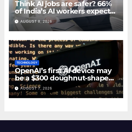
Think AI jobs are safer? 66%
of India’s AI workers expect
layoffs
AUGUST 8, 2026
TECHNOLOGY
OpenAI’s first AI device may
be a $300 doughnut-shaped
smart speaker: Report
AUGUST 7, 2026