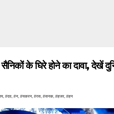
ैनिकों के घिरे होने का दावा, देखें दु
नय
,
#दव
,
#न
,
#यकरन
,
#रस
,
#सनक
,
#हजर
,
#हन