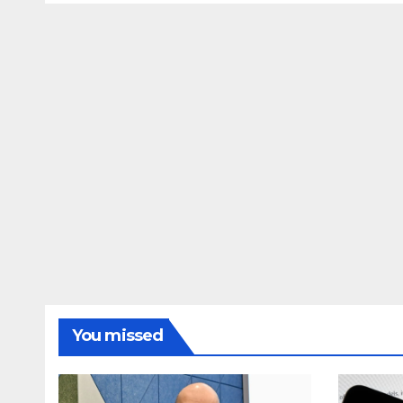
Emraan Hashmi
coup
Awarapan 2 delay
dupe
release date tmovg
rttm
You missed