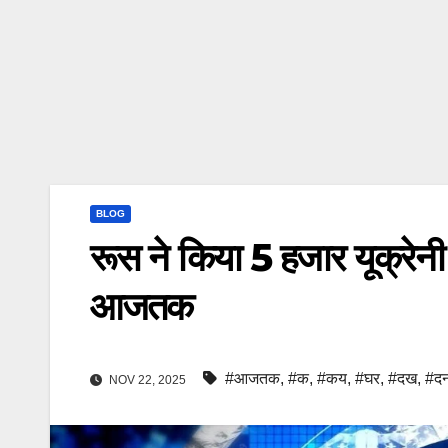
BLOG
रूस ने किया 5 हजार यूक्रेनी स
आजतक
#आजतक
,
#क
,
#कय
,
#घर
,
#दख
,
#द
NOV 22, 2025