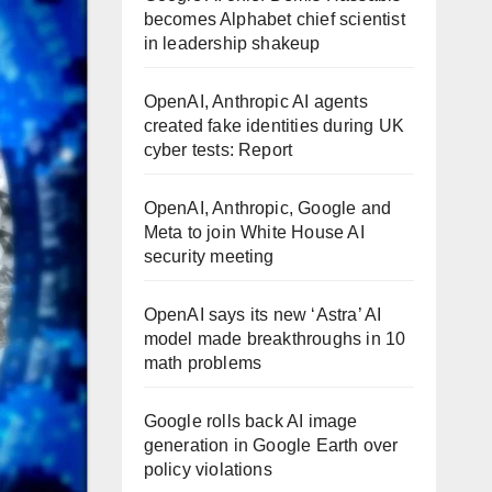
becomes Alphabet chief scientist
in leadership shakeup
OpenAI, Anthropic AI agents
created fake identities during UK
cyber tests: Report
OpenAI, Anthropic, Google and
Meta to join White House AI
security meeting
OpenAI says its new ‘Astra’ AI
model made breakthroughs in 10
math problems
Google rolls back AI image
generation in Google Earth over
policy violations