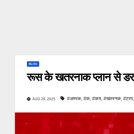
BLOG
रूस के खतरनाक प्लान से डरा अ
#अमरक
,
#क
,
#कय
,
#खतरनक
,
#टरप
AUG 28, 2025