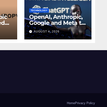
TECHNOLOGY
pic
OpenAI, Anthropic,
ed
Google and Meta to
join White House AI
AUGUST 4, 2026
r
security meeting
Home
Privacy Policy