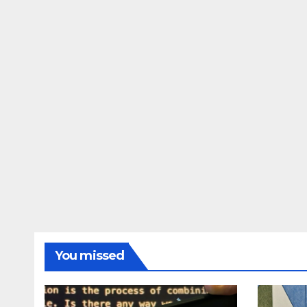
Awarapan 2 delay
dupe
release date tmovg
rttm
You missed