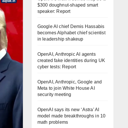
$300 doughnut-shaped smart
speaker: Report
Google AI chief Demis Hassabis
becomes Alphabet chief scientist
in leadership shakeup
OpenAI, Anthropic AI agents
created fake identities during UK
cyber tests: Report
OpenAI, Anthropic, Google and
Meta to join White House AI
security meeting
OpenAI says its new ‘Astra’ AI
model made breakthroughs in 10
math problems