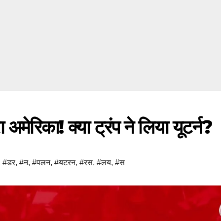
मेरिका! क्या ट्रंप ने लिया यूटर्न?
,
#डर
,
#न
,
#पलन
,
#यटरन
,
#रस
,
#लय
,
#स