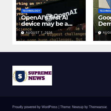
TECHNOLOGY
TECHNO
OpenAI’s first AI
Goog
device may be a
Dem
$300 doughnut-
bec
AUGUST 7, 2026
AUGU
shaped smart
chie
speaker: Report
lead
Proudly powered by WordPress
|
Theme: Newsup by
Themeansar
.