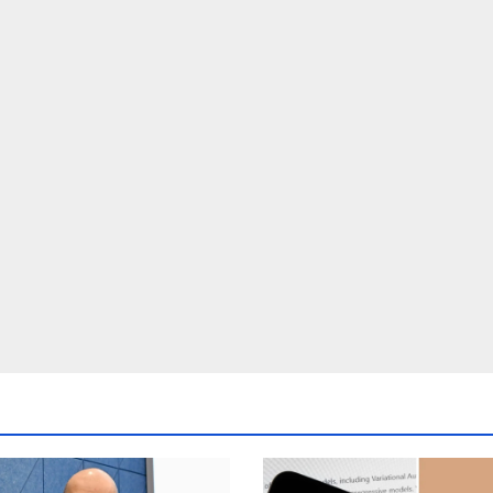
d crores ntc
post Khamenei 
rttm