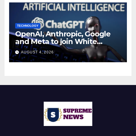
TECHNOLOGY
OpenAI, Anthropic, Google
and Meta to join White
House AI security meeting
AUGUST 4, 2026