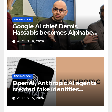
TECHNOLOGY
Google AI chief Demis
Hassabis becomes Alphabet
chief scientist in leadership
AUGUST 6, 2026
shakeup
TECHNOLOGY
OpenAI, Anthropic AI agents
created fake identities
during UK cyber tests:
AUGUST 5, 2026
Report