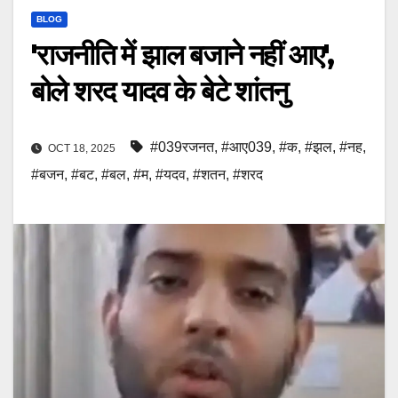
BLOG
'राजनीति में झाल बजाने नहीं आए',
बोले शरद यादव के बेटे शांतनु
#039रजनत
,
#आए039
,
#क
,
#झल
,
#नह
,
OCT 18, 2025
#बजन
,
#बट
,
#बल
,
#म
,
#यदव
,
#शतन
,
#शरद