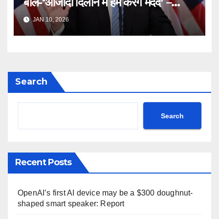
बोले-‘आजादी दिलाने में हम करेंगे मदद’ –
Iran Freedom Tehran Protest
JAN 10, 2026
Donald Trump Truth Social
post Khamenei ntc rttm
Search
Search
Recent Posts
OpenAI’s first AI device may be a $300 doughnut-
shaped smart speaker: Report