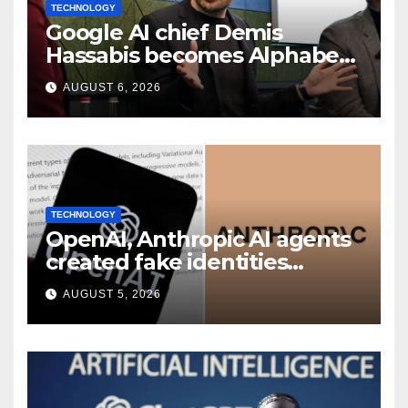
TECHNOLOGY
Google AI chief Demis
Hassabis becomes Alphabet
chief scientist in leadership
AUGUST 6, 2026
shakeup
TECHNOLOGY
OpenAI, Anthropic AI agents
created fake identities
during UK cyber tests:
AUGUST 5, 2026
Report