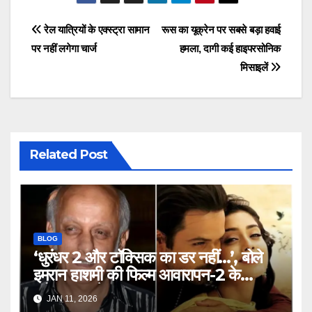
Post
रेल यात्रियों के एक्स्ट्रा सामान
रूस का यूक्रेन पर सबसे बड़ा हवाई
पर नहीं लगेगा चार्ज
हमला, दागी कई हाइपरसोनिक
navigation
मिसाइलें
Related Post
BLOG
‘धुरंधर 2 और टॉक्सिक का डर नहीं…’, बोले
इमरान हाशमी की फिल्म आवारापन-2 के
प्रोड्यूसर मुकेश भट्ट – Mukesh
JAN 11, 2026
Bhatt on Emraan Hashmi