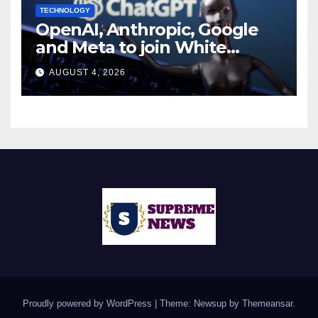
TECHNOLOGY
OpenAI, Anthropic, Google
and Meta to join White
House AI security meeting
AUGUST 4, 2026
Proudly powered by WordPress
|
Theme: Newsup by
Themeansar
.