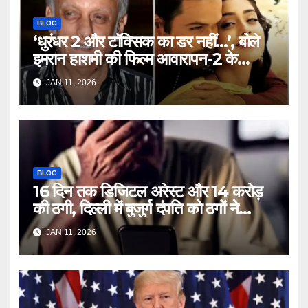
BLOG
‘धुरंधर 2 और टॉक्सिक का डर नहीं…’, बोले
इमरान हाशमी की फिल्म आवारापन-2 के
प्रोड्यूसर मुकेश भट्ट – Mukesh
JAN 11, 2026
Bhatt on Emraan Hashmi
Awarapan 2 delay release
date tmovg
BLOG
16 दिन तक डिजिटल अरेस्ट और 14 करोड़
की ठगी, दिल्ली में बुजुर्ग दंपति को ठगों ने
लगाया चूना – Delhi Cyber Fraud
JAN 11, 2026
elderly couple digital arrest
duped crores ntc rttm