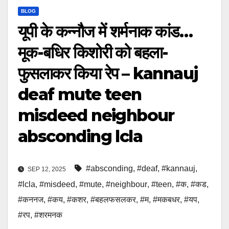
BLOG
यूपी के कन्नौज में शर्मनाक कांड…
मूक-बधिर किशोरी को बहला-
फुसलाकर किया रेप – kannauj
deaf mute teen
misdeed neighbour
absconding lcla
#absconding
,
#deaf
,
#kannauj
,
SEP 12, 2025
#lcla
,
#misdeed
,
#mute
,
#neighbour
,
#teen
,
#क
,
#कड
,
#कननज
,
#कय
,
#कशर
,
#बहलफसलकर
,
#म
,
#मकबधर
,
#यप
,
#रप
,
#शरमनक