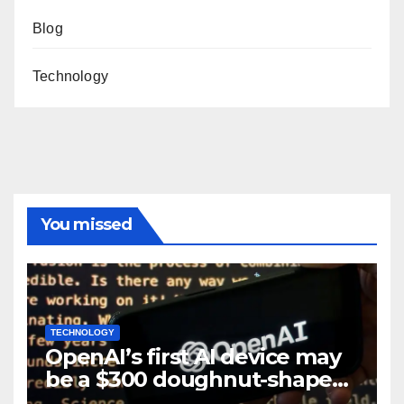
Blog
Technology
You missed
TECHNOLOGY
OpenAI’s first AI device may
be a $300 doughnut-shaped
smart speaker: Report