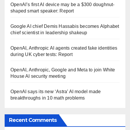
OpenAI’s first AI device may be a $300 doughnut-
shaped smart speaker: Report
Google AI chief Demis Hassabis becomes Alphabet
chief scientist in leadership shakeup
OpenAI, Anthropic AI agents created fake identities
during UK cyber tests: Report
OpenAI, Anthropic, Google and Meta to join White
House AI security meeting
OpenAI says its new ‘Astra’ AI model made
breakthroughs in 10 math problems
Recent Comments