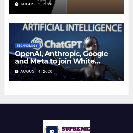
during UK cyber tests:
AUGUST 5, 2026
Report
TECHNOLOGY
OpenAI, Anthropic, Google
and Meta to join White
House AI security meeting
AUGUST 4, 2026