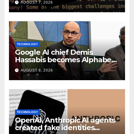
AUGUST 7, 2026
TECHNOLOGY
Google AI chief Demis
Hassabis becomes Alphabet
chief scientist in leadership
AUGUST 6, 2026
shakeup
TECHNOLOGY
OpenAI, Anthropic AI agents
created fake identities