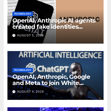
TECHNOLOGY
OpenAI, Anthropic AI agents
created fake identities
during UK cyber tests:
AUGUST 5, 2026
Report
TECHNOLOGY
OpenAI, Anthropic, Google
and Meta to join White
House AI security meeting
AUGUST 4, 2026