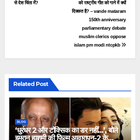
से देश चिंता में?
को राष्ट्रीय गीत को गाने में क्यों
navigation
दिक्कत है? – vande mataram
150th anniversary
parliamentary debate
muslim clerics oppose
islam pm modi ntcpkb
Related Post
BLOG
‘धुरंधर 2 और टॉक्सिक का डर नहीं…’, बोले
इमरान हाशमी की फिल्म आवारापन-2 के