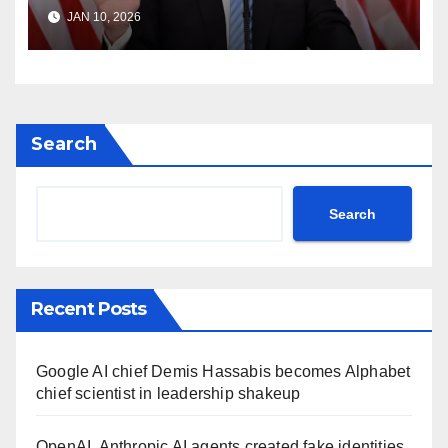
Iran Freedom Tehran Protest
JAN 10, 2026
Donald Trump Truth Social
post Khamenei ntc rttm
Search
Search
Recent Posts
Google AI chief Demis Hassabis becomes Alphabet
chief scientist in leadership shakeup
OpenAI, Anthropic AI agents created fake identities