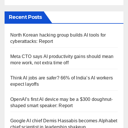
Recent Posts
North Korean hacking group builds AI tools for
cyberattacks: Report
Meta CTO says AI productivity gains should mean
more work, not extra time off
Think AI jobs are safer? 66% of India’s AI workers
expect layoffs
OpenAI’s first AI device may be a $300 doughnut-
shaped smart speaker: Report
Google AI chief Demis Hassabis becomes Alphabet
chief scientist in leadership shakeup