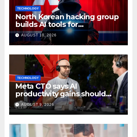
TECHNOLOGY
North Korean hacking group
builds AI tools for
cyberattacks: Report
AUGUST 10, 2026
TECHNOLOGY
Meta CTO says AI
productivity gains should
mean more work, not extra
AUGUST 9, 2026
time off