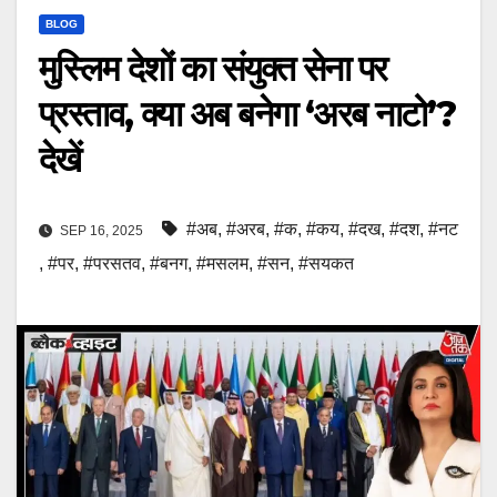
BLOG
मुस्लिम देशों का संयुक्त सेना पर
प्रस्ताव, क्या अब बनेगा ‘अरब नाटो’?
देखें
#अब
,
#अरब
,
#क
,
#कय
,
#दख
,
#दश
,
#नट
SEP 16, 2025
,
#पर
,
#परसतव
,
#बनग
,
#मसलम
,
#सन
,
#सयकत