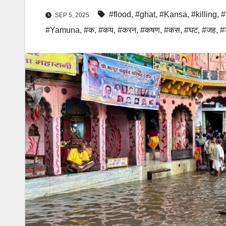
#flood
,
#ghat
,
#Kansa
,
#killing
,
#
SEP 5, 2025
#Yamuna
,
#क
,
#कय
,
#करन
,
#कषण
,
#कस
,
#घट
,
#जह
,
#