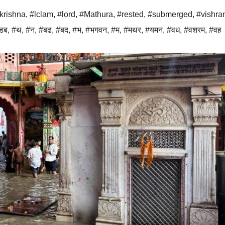
krishna
,
#lclam
,
#lord
,
#Mathura
,
#rested
,
#submerged
,
#vishra
डब
,
#थ
,
#न
,
#बढ
,
#बद
,
#भ
,
#भगवन
,
#म
,
#मथर
,
#यमन
,
#वध
,
#वशरम
,
#वह