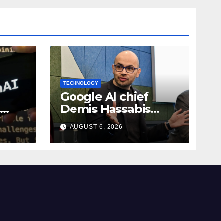
TECHNOLOGY
Google AI chief
Demis Hassabis
-
becomes Alphabet
AUGUST 6, 2026
chief scientist in
leadership shakeup