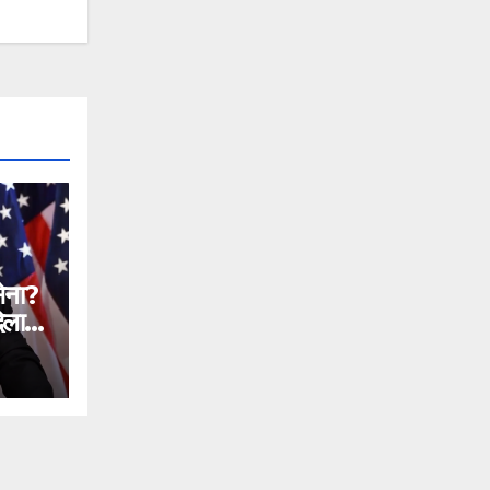
सेना?
िलाने
n
ial
ntc