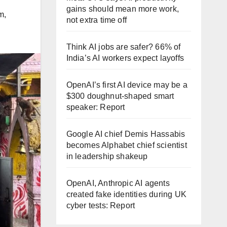
gains should mean more work,
m
,
not extra time off
Think AI jobs are safer? 66% of
India’s AI workers expect layoffs
OpenAI’s first AI device may be a
$300 doughnut-shaped smart
speaker: Report
Google AI chief Demis Hassabis
becomes Alphabet chief scientist
in leadership shakeup
OpenAI, Anthropic AI agents
created fake identities during UK
cyber tests: Report