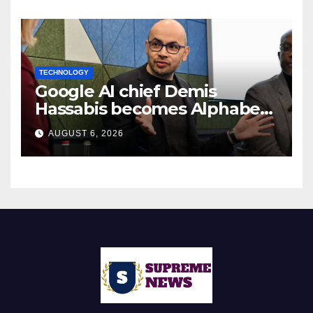
TECHNOLOGY
Google AI chief Demis
Hassabis becomes Alphabet
chief scientist in leadership
AUGUST 6, 2026
shakeup