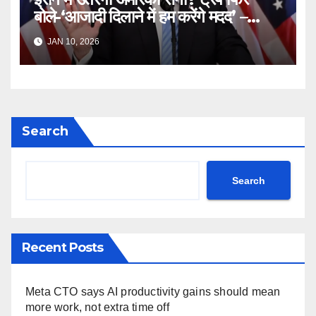
बोले-‘आजादी दिलाने में हम करेंगे मदद’ –
Iran Freedom Tehran Protest
JAN 10, 2026
Donald Trump Truth Social
post Khamenei ntc rttm
Search
Search
Recent Posts
Meta CTO says AI productivity gains should mean
more work, not extra time off