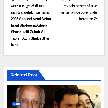
आजतक के मुशायरे की शाम –
reveals secret of true
sahitya aajtak mushaira
writer philosophy urdu
2025 Shakeel Azmi Azhar
literature
Iqbal Shabeena Adeeb
Shariq kaifi Zubair Ali
Tabish Azm Shakri Sher
lclnt
Related Post
BLOG