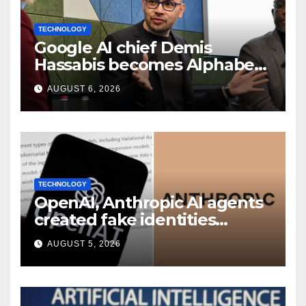
TECHNOLOGY
Google AI chief Demis
Hassabis becomes Alphabet
chief scientist in leadership
AUGUST 6, 2026
shakeup
TECHNOLOGY
OpenAI, Anthropic AI agents
created fake identities
during UK cyber tests:
AUGUST 5, 2026
Report