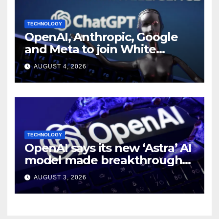
TECHNOLOGY
OpenAI, Anthropic, Google
and Meta to join White
House AI security meeting
AUGUST 4, 2026
TECHNOLOGY
OpenAI says its new ‘Astra’ AI
model made breakthroughs
in 10 math problems
AUGUST 3, 2026