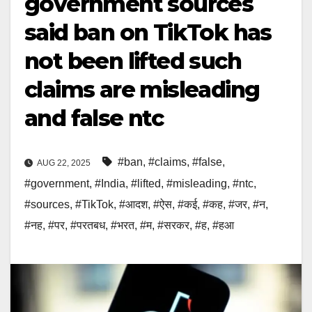
government sources
said ban on TikTok has
not been lifted such
claims are misleading
and false ntc
#ban
,
#claims
,
#false
,
AUG 22, 2025
#government
,
#India
,
#lifted
,
#misleading
,
#ntc
,
#sources
,
#TikTok
,
#आदश
,
#ऐस
,
#कई
,
#कह
,
#जर
,
#न
,
#नह
,
#पर
,
#परतबध
,
#भरत
,
#म
,
#सरकर
,
#ह
,
#हआ