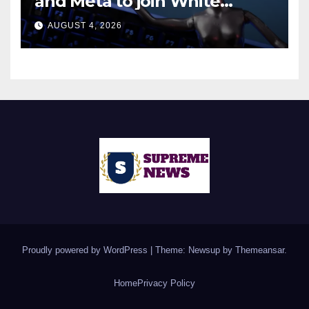
and Meta to join White
House AI security meeting
AUGUST 4, 2026
Proudly powered by WordPress
|
Theme: Newsup by
Themeansar
.
Home
Privacy Policy