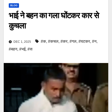
BLOG
भाई ने बहन का गला घोंटकर कार से
कुचला
#क
,
#कचल
,
#कर
,
#गल
,
#घटकर
,
#न
,
DEC 1, 2025
#बहन
,
#भई
,
#स