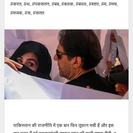
#करत
,
#थ
,
#पकसतन
,
#बब
,
#बलक
,
#बवल
,
#बशर
,
#म
,
#मच
,
#मजक
,
#स
,
#सतत
पाकिस्तान की राजनीति में एक बार फिर तूफान मची है और इस